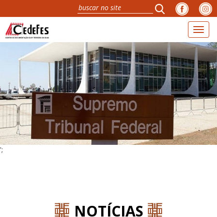
Toggl
naviga
';
NOTÍCIAS