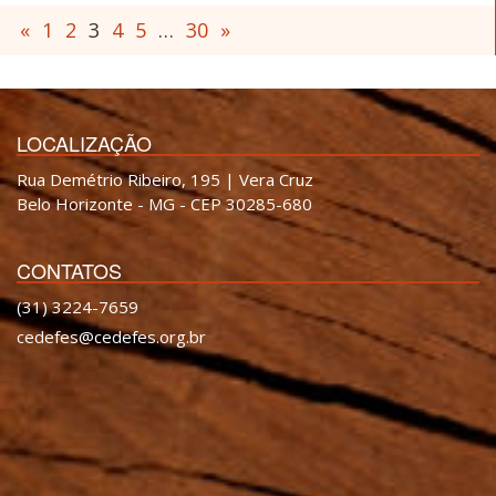
«
1
2
3
4
5
…
30
»
LOCALIZAÇÃO
Rua Demétrio Ribeiro, 195 | Vera Cruz
Belo Horizonte - MG - CEP 30285-680
CONTATOS
(31) 3224-7659
cedefes@cedefes.org.br