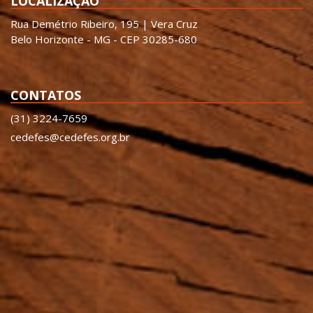
LOCALIZAÇÃO
Rua Demétrio Ribeiro, 195 | Vera Cruz
Belo Horizonte - MG - CEP 30285-680
CONTATOS
(31) 3224-7659
cedefes@cedefes.org.br