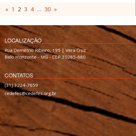
«
1
2
3
4
…
30
»
LOCALIZAÇÃO
Rua Demétrio Ribeiro, 195 | Vera Cruz
Belo Horizonte - MG - CEP 30285-680
CONTATOS
(31) 3224-7659
cedefes@cedefes.org.br