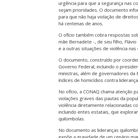
urgência para que a segurança nas co
sejam prioridades. O documento infor
para que não haja violação de direi
há centenas de anos.
O ofício também cobra respostas sob
mãe Bernadete -, de seu filho, Flávio
e a outras situações de violência na
O documento, construído por coorde
Governo Federal, incluindo o president
ministras, além de governadores da 
índices de homicídios contra lideranç
No ofício, a CONAQ chama atenção pa
violações graves das pautas da popula
violência diretamente relacionadas c
incluindo entes estatais, que explora
quilombolas.
No documento as lideranças quilomb
expõe a gravidade de um cenário mar