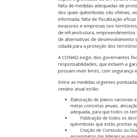
falta de medidas adequadas de prote
dos quais quilombolas são vítimas, vio
informada; falta de fiscalização efica
invasores e empresas nos territórios
de infraestrutura, empreendimentos 
de alternativas de desenvolvimento s
cidadã para a proteção dos território
A CONAQ exige, dos governantes fed
responsabilidades, que incluem a gara
possam viver livres, com segurança e 
Entre as medidas urgentes pontuadas
cenário atual estão:
Elaboração de planos nacionais e 
metas concretas anuais, alocação 
adequada, para que todos os terr
Publicação de todos os decret
quilombolas que estão prontas ag
Criação de Comissão ou Grupo
assassinatos das lideranças qui