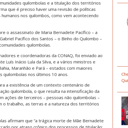
munidades quilombolas e a titulação dos territórios
ma que é preciso haver uma revisão de políticas
tos humanos nos quilombos, como vem acontecendo
re o assassinato de Maria Bernadete Pacífico – a
 Gabriel Pacífico dos Santos – o Binho do Quilombo –
s comunidades quilombolas.
nadores e coordenadoras da CONAQ, foi enviado ao
e Luís Inácio Lula da Silva, e a vários ministros e
Bahia, Maranhão e Pará – estados com maiores
Che
as quilombolas nos últimos 10 anos.
Qui
ra a existência de um contexto centenário de
ção quilombola, o que resulta na intensificação da
om ações de terceiros – pessoas não quilombolas –
m o trabalho, as terras e a natureza dos territórios
olas afirmam que “a trágica morte de Mãe Bernadete
cado por atraso crônico dos processos de titulação;