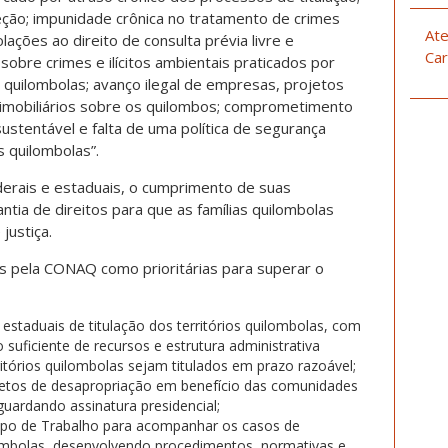
ção; impunidade crônica no tratamento de crimes
Ate
lações ao direito de consulta prévia livre e
Car
z sobre crimes e ilícitos ambientais praticados por
 quilombolas; avanço ilegal de empresas, projetos
imobiliários sobre os quilombos; comprometimento
ustentável e falta de uma política de segurança
s quilombolas”.
erais e estaduais, o cumprimento de suas
ntia de direitos para que as famílias quilombolas
justiça.
 pela CONAQ como prioritárias para superar o
estaduais de titulação dos territórios quilombolas, com
suficiente de recursos e estrutura administrativa
itórios quilombolas sejam titulados em prazo razoável;
os de desapropriação em benefício das comunidades
uardando assinatura presidencial;
 de Trabalho para acompanhar os casos de
lombolas, desenvolvendo procedimentos, normativas e