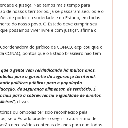
erdade e justiça. Não temos mais tempo para
ção de nossos territórios. Já se passaram séculos e o
ações de poder na sociedade e no Estado, em todas
 morte do nosso povo. O Estado deve cumprir seu
 que possamos viver livre e com justiça”, afirma o
e Coordenadora do jurídico da CONAQ, explicou que o
as da CONAQ, pontos que o Estado brasileiro não tem
que a gente vem reivindicando há muitos anos,
ombolas para a garantia da segurança territorial.
rantir políticas públicas para a população
ducação, de segurança alimentar, de território. É
nciais para a sobrevivência e igualdade de direitos
ileiros”,
disse
.
ritórios quilombolas ter sido reconhecido pela
os, se o Estado brasileiro seguir o atual ritmo de
s serão necessários centenas de anos para que todos