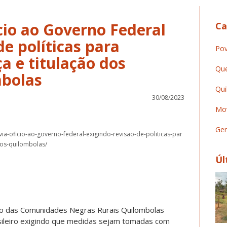
io ao Governo Federal
Ca
de políticas para
Pov
a e titulação dos
Que
mbolas
Qui
30/08/2023
Mov
Ger
via-oficio-ao-governo-federal-exigindo-revisao-de-politicas-par
rios-quilombolas/
Úl
ão das Comunidades Negras Rurais Quilombolas
sileiro exigindo que medidas sejam tomadas com