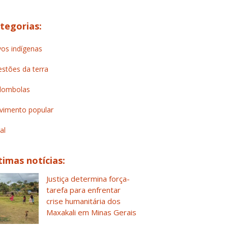
tegorias:
os indígenas
stões da terra
lombolas
imento popular
al
timas notícias:
Justiça determina força-
tarefa para enfrentar
crise humanitária dos
Maxakali em Minas Gerais