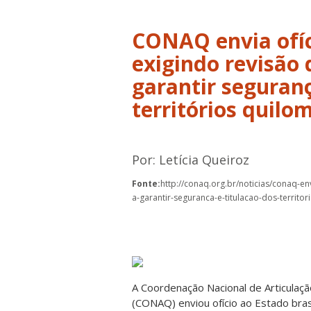
CONAQ envia ofíc
exigindo revisão 
garantir seguranç
territórios quilo
Por: Letícia Queiroz
Fonte:
http://conaq.org.br/noticias/conaq-en
a-garantir-seguranca-e-titulacao-dos-territo
A Coordenação Nacional de Articulaç
(CONAQ) enviou ofício ao Estado bra