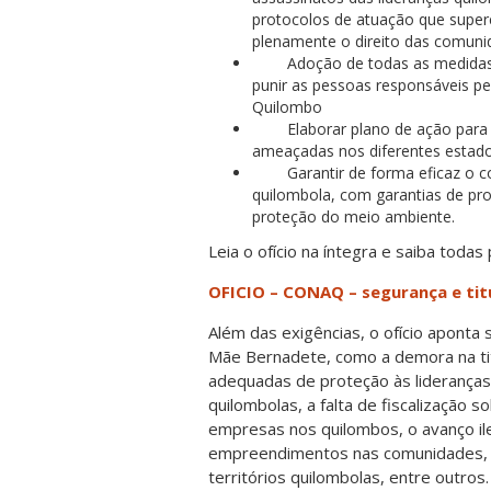
protocolos de atuação que super
plenamente o direito das comunid
Adoção de todas as medidas admi
punir as pessoas responsáveis p
Quilombo
Elaborar plano de ação para a 
ameaçadas nos diferentes estado
Garantir de forma eficaz o comb
quilombola, com garantias de pro
proteção do meio ambiente.
Leia o ofício na íntegra e saiba todas
OFICIO – CONAQ – segurança e tit
Além das exigências, o ofício aponta
Mãe Bernadete, como a demora na titu
adequadas de proteção às lideranças
quilombolas, a falta de fiscalização 
empresas nos quilombos, o avanço ile
empreendimentos nas comunidades, a 
territórios quilombolas, entre outros.