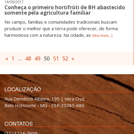
18/09/2017
Conheça o primeiro hortifrúti de BH abastecido
somente pela agricultura familiar
No campo, famílias e comunidades tradicionais buscam
produzir o melhor que a terra pode oferecer, de forma
harmoniosa com a natureza. Na cidade, as
{leia mais...}
«
1
…
48
49
50
51
52
»
LOCALIZAÇÃO
Rua Demétrio Ribeiro, 195 | Vera Cruz
Belo Horizonte - MG - CEP 30285-680
CONTATOS
(31) 3224-7659