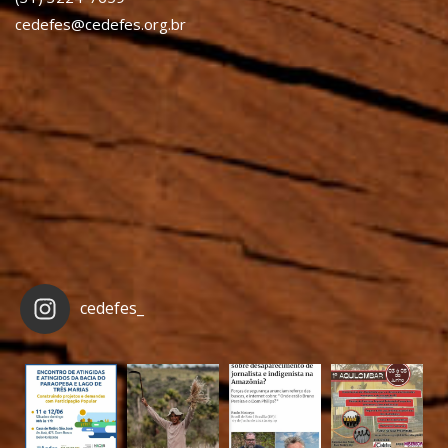
cedefes@cedefes.org.br
cedefes_