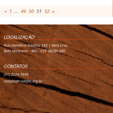
«
1
…
49
50
51
52
»
LOCALIZAÇÃO
Rua Demétrio Ribeiro, 195 | Vera Cruz
Belo Horizonte - MG - CEP 30285-680
CONTATOS
(31) 3224-7659
cedefes@cedefes.org.br