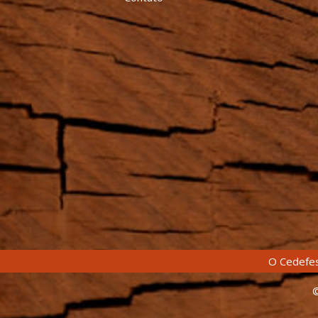
O Cedefes
©