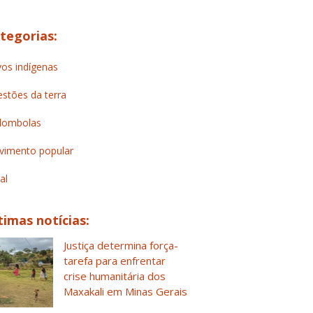
tegorias:
os indígenas
stões da terra
lombolas
imento popular
al
timas notícias:
Justiça determina força-
tarefa para enfrentar
crise humanitária dos
Maxakali em Minas Gerais