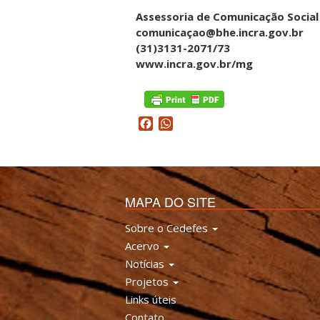
Assessoria de Comunicação Social
comunicaçao@bhe.incra.gov.br
(31)3131-2071/73
www.incra.gov.br/mg
Facebook
WhatsApp
MAPA DO SITE
Sobre o Cedefes
Acervo
Notícias
Projetos
Links úteis
Contato