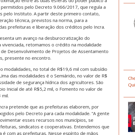
roximação entre as duas esferas do poder público a
 permitidos pelo Decreto 9.066/2017, que regula a
s pelo Instituto. A partir deste primeiro contato,
ração técnica, previstos na norma, para a
as prefeituras e liberação dos créditos pelo Incra.
presenta um avanço na desburocratização do
ca vivenciada, retomamos o crédito na modalidade
onal de Desenvolvimento de Projetos de Assentamento
s, presente no encontro.
o modalidades, no total de R$19,6 mil com subsídio
Uma das modalidades é o Semiárido, no valor de R$
Che
essidade de segurança hídrica dos agricultores. São
Qui
io Inicial de até R$5,2 mil, o Fomento no valor de
 mil.
ncra pretende que as prefeituras elaborem, por
xigidos pelo Decreto para cada modalidade. “A gente
ovimentar esses recursos nos municípios, se
feituras, sindicatos e cooperativas. Entendemos que
a é com as prefeituras. Nesse espírito de mãos