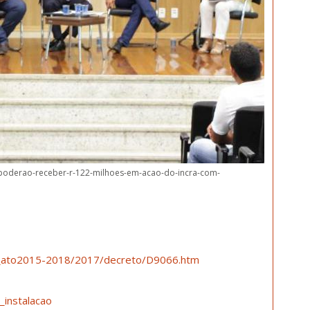
s-poderao-receber-r-122-milhoes-em-acao-do-incra-com-
03/_ato2015-2018/2017/decreto/D9066.htm
_instalacao