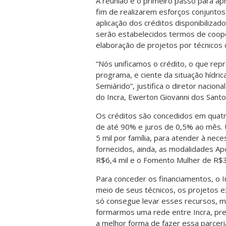
A reunião é o primeiro passo para ap
fim de realizarem esforços conjuntos
aplicação dos créditos disponibilizado
serão estabelecidos termos de coope
elaboração de projetos por técnicos d
“Nós unificamos o crédito, o que re
programa, e ciente da situação hídri
Semiárido”, justifica o diretor naci
do Incra, Ewerton Giovanni dos Santo
Os créditos são concedidos em quatr
de até 90% e juros de 0,5% ao mês. 
5 mil por família, para atender à nec
fornecidos, ainda, as modalidades Apo
R$6,4 mil e o Fomento Mulher de R$3
Para conceder os financiamentos, o I
meio de seus técnicos, os projetos e
só consegue levar esses recursos, m
formarmos uma rede entre Incra, pre
a melhor forma de fazer essa parceri