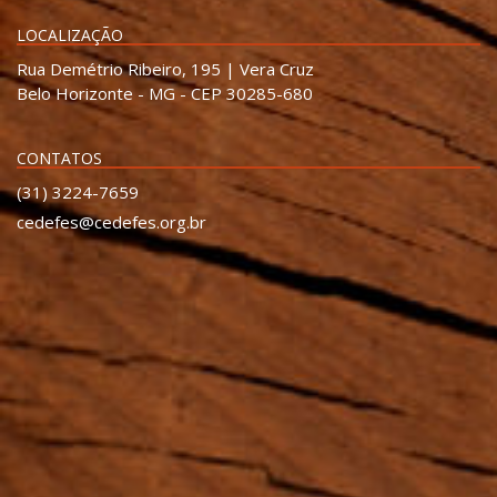
LOCALIZAÇÃO
Rua Demétrio Ribeiro, 195 | Vera Cruz
Belo Horizonte - MG - CEP 30285-680
CONTATOS
(31) 3224-7659
cedefes@cedefes.org.br