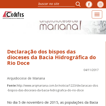
Toggl
navig
Declaração dos bispos das
dioceses da Bacia Hidrográfica do
Rio Doce
04/11/2017
Arquidiocese de Mariana
Fonte:
http://www.arqmariana.com.br/noticia/1223/declaracao-dos
-bispos-das-dioceses-da-bacia-hidrografica-do-rio-doce
No dia 5 de novembro de 2015, as populações da Bacia