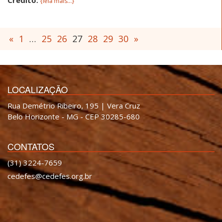
{leia mais...}
«
1
…
25
26
27
28
29
30
»
LOCALIZAÇÃO
Rua Demétrio Ribeiro, 195 | Vera Cruz
Belo Horizonte - MG - CEP 30285-680
CONTATOS
(31) 3224-7659
cedefes@cedefes.org.br