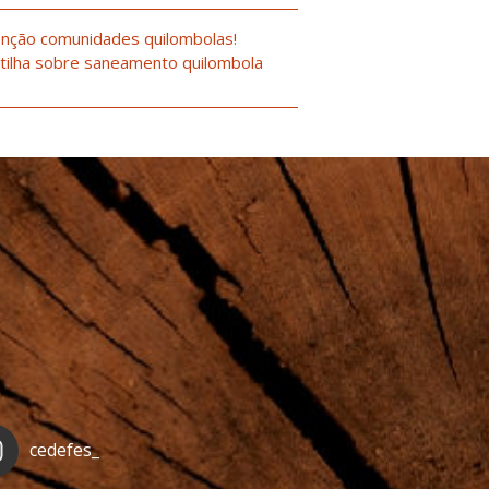
nção comunidades quilombolas!
tilha sobre saneamento quilombola
cedefes_