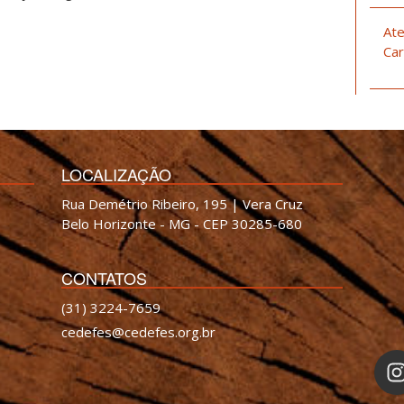
Ate
Car
LOCALIZAÇÃO
Rua Demétrio Ribeiro, 195 | Vera Cruz
Belo Horizonte - MG - CEP 30285-680
CONTATOS
(31) 3224-7659
cedefes@cedefes.org.br