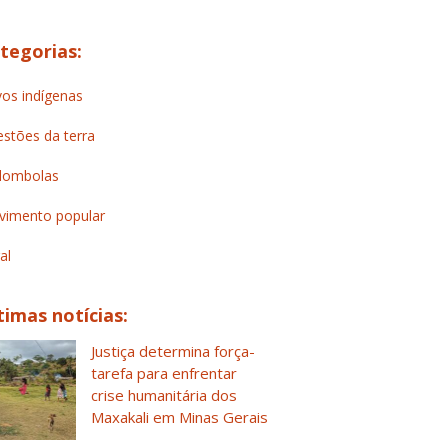
tegorias:
os indígenas
stões da terra
lombolas
imento popular
al
timas notícias:
Justiça determina força-
tarefa para enfrentar
crise humanitária dos
Maxakali em Minas Gerais