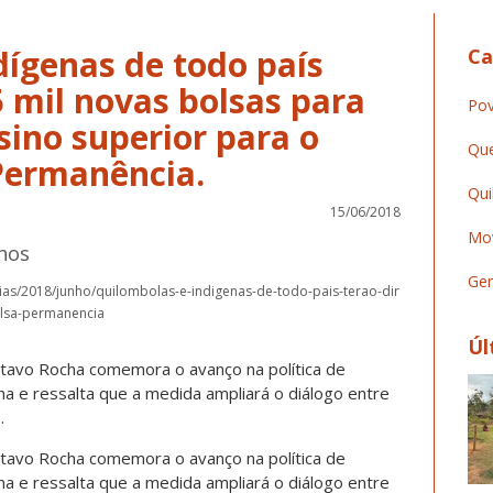
dígenas de todo país
Ca
,5 mil novas bolsas para
Pov
sino superior para o
Que
Permanência.
Qui
15/06/2018
Mov
nos
Ger
ias/2018/junho/quilombolas-e-indigenas-de-todo-pais-terao-dir
olsa-permanencia
Úl
tavo Rocha comemora o avanço na política de
na e ressalta que a medida ampliará o diálogo entre
.
tavo Rocha comemora o avanço na política de
na e ressalta que a medida ampliará o diálogo entre