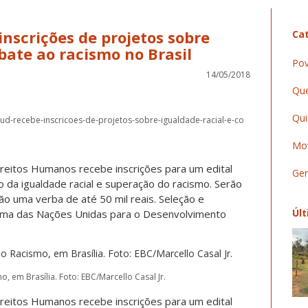
inscrições de projetos sobre
Cat
bate ao racismo no Brasil
Pov
14/05/2018
Que
Qui
nud-recebe-inscricoes-de-projetos-sobre-igualdade-racial-e-co
Mov
ireitos Humanos recebe inscrições para um edital
Ger
 da igualdade racial e superação do racismo. Serão
rão uma verba de até 50 mil reais. Seleção e
Últ
ama das Nações Unidas para o Desenvolvimento
 em Brasília. Foto: EBC/Marcello Casal Jr.
ireitos Humanos recebe inscrições para um edital