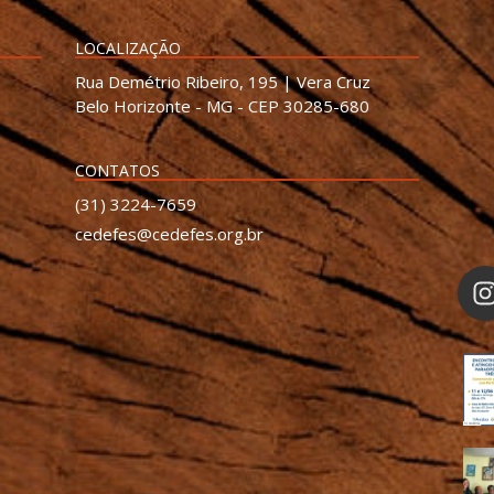
LOCALIZAÇÃO
Rua Demétrio Ribeiro, 195 | Vera Cruz
Belo Horizonte - MG - CEP 30285-680
CONTATOS
(31) 3224-7659
cedefes@cedefes.org.br