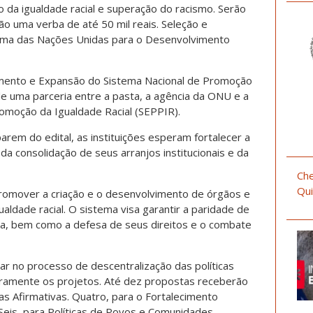
 da igualdade racial e superação do racismo. Serão
rão uma verba de até 50 mil reais. Seleção e
ama das Nações Unidas para o Desenvolvimento
cimento e Expansão do Sistema Nacional de Promoção
 de uma parceria entre a pasta, a agência da ONU e a
romoção da Igualdade Racial (SEPPIR).
parem do edital, as instituições esperam fortalecer a
 consolidação de seus arranjos institucionais e da
Che
Qui
romover a criação e o desenvolvimento de órgãos e
aldade racial. O sistema visa garantir a paridade de
a, bem como a defesa de seus direitos e o combate
r no processo de descentralização das políticas
ceiramente os projetos. Até dez propostas receberão
as Afirmativas. Quatro, para o Fortalecimento
 Seis, para Políticas de Povos e Comunidades