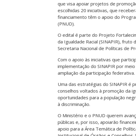
que visa apoiar projetos de promoção
escolhidas 20 iniciativas, que recebe
financiamento têm o apoio do Progr
(PNUD).
O edital é parte do Projeto Fortale
da Igualdade Racial (SINAPIR), fruto
Secretaria Nacional de Políticas de P
Com o apoio às iniciativas que partici
implementação do SINAPIR por meio da
ampliação da participação federativa.
Uma das estratégias do SINAPIR é p
conselhos voltados à promoção da igu
oportunidades para a população negr
à discriminação.
O Ministério e o PNUD querem avança
públicas e, por isso, apoiarão finan
apoio para a Área Temática de Polític
Institucional de Órgãos e Conselhos.