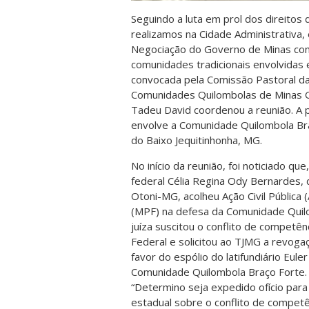
Seguindo a luta em prol dos direitos
realizamos na Cidade Administrativa
Negociação do Governo de Minas co
comunidades tradicionais envolvidas e
convocada pela Comissão Pastoral d
Comunidades Quilombolas de Minas 
Tadeu David coordenou a reunião. A pa
envolve a Comunidade Quilombola Braç
do Baixo Jequitinhonha, MG.
No início da reunião, foi noticiado qu
federal Célia Regina Ody Bernardes, d
Otoni-MG, acolheu Ação Civil Pública 
(MPF) na defesa da Comunidade Quilo
juíza suscitou o conflito de competên
Federal e solicitou ao TJMG a revoga
favor do espólio do latifundiário Eul
Comunidade Quilombola Braço Forte. Es
“Determino seja expedido ofício para
estadual sobre o conflito de competê