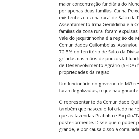
maior concentração fundiária do Mund
por apenas duas famílias: Cunha Pei
existentes na zona rural de Salto d
Assentamento Irmã Geraldinha e a C
famílias da zona rural foram expulsa
Vale do Jequitinhonha é a região de
Comunidades Quilombolas. Assinalou
72,5% do território de Salto da Divis
griladas nas mãos de poucos latifund
de Desenvolvimento Agrário (SEDA) f
propriedades da região.
Um funcionário do governo de MG res
foram legalizados, o que não garante 
O representante da Comunidade Quilo
também que nasceu e foi criado na r
que as fazendas Pratinha e Farpão/Ta
posteriormente. Disse que o poder pol
grande, e por causa disso a comunid