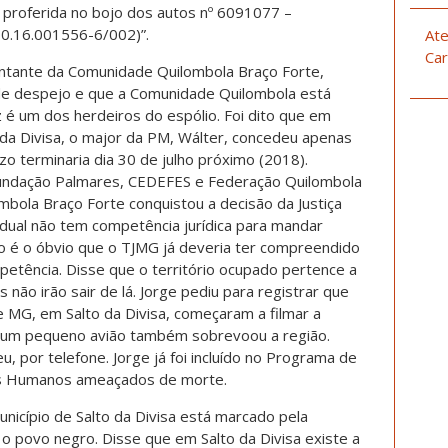
 proferida no bojo dos autos nº 6091077 –
00.16.001556-6/002)”.
Ate
Car
entante da Comunidade Quilombola Braço Forte,
 de despejo e que a Comunidade Quilombola está
é um dos herdeiros do espólio. Foi dito que em
o da Divisa, o major da PM, Wálter, concedeu apenas
azo terminaria dia 30 de julho próximo (2018).
 Fundação Palmares, CEDEFES e Federação Quilombola
bola Braço Forte conquistou a decisão da Justiça
adual não tem competência jurídica para mandar
o é o óbvio que o TJMG já deveria ter compreendido
mpetência. Disse que o território ocupado pertence a
 não irão sair de lá. Jorge pediu para registrar que
 MG, em Salto da Divisa, começaram a filmar a
 um pequeno avião também sobrevoou a região.
, por telefone. Jorge já foi incluído no Programa de
os Humanos ameaçados de morte.
unicípio de Salto da Divisa está marcado pela
 o povo negro. Disse que em Salto da Divisa existe a