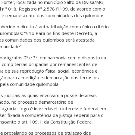
orte”, localizada no município Salto da Divisa/MG,
 n.º 018, Registro nº 2.578 fl.199, de acordo com o
 é remanescente das comunidades dos quilombos.
hecido o direito à autoatribuição como único critério
uilombolas: “§ 1o Para os fins deste Decreto, a
as comunidades dos quilombos será atestada
omunidade”.
, parágrafos 2º e 3º, em harmonia com o disposto na
e como terras ocupadas por remanescentes de
ia de sua reprodução física, social, econômica e
ação para a medição e demarcação das terras os
os pela comunidade quilombola.
 judiciais as quais envolvam a posse de áreas
modo, no processo demarcatório de
 agrária. Logo é inarredável o interesse federal em
ser fixada a competência da Justiça Federal para o
oante o art. 109, I, da Constituição Federal.
 e protelando os processos de titulação dos