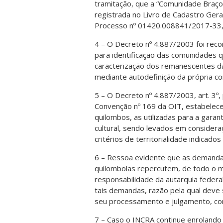
tramitação, que a “Comunidade Braço F
registrada no Livro de Cadastro Geral
Processo nº 01420.008841/2017-33,
4 – O Decreto nº 4.887/2003 foi recon
para identificação das comunidades q
caracterização dos remanescentes d
mediante autodefinição da própria c
5 – O Decreto nº 4.887/2003, art. 3º
Convenção nº 169 da OIT, estabelec
quilombos, as utilizadas para a garant
cultural, sendo levados em consider
critérios de territorialidade indicad
6 – Ressoa evidente que as demandas
quilombolas repercutem, de todo o 
responsabilidade da autarquia federal
tais demandas, razão pela qual deve 
seu processamento e julgamento, cons
7 – Caso o INCRA continue enrolando