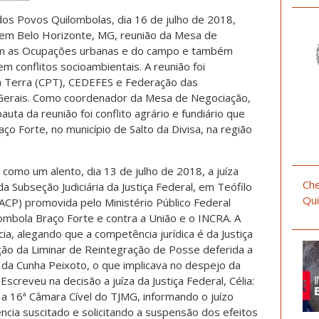
 dos Povos Quilombolas, dia 16 de julho de 2018,
, em Belo Horizonte, MG, reunião da Mesa de
m as Ocupações urbanas e do campo e também
m conflitos socioambientais. A reunião foi
a Terra (CPT), CEDEFES e Federação das
Gerais. Como coordenador da Mesa de Negociação,
uta da reunião foi conflito agrário e fundiário que
o Forte, no município de Salto da Divisa, na região
e, como um alento, dia 13 de julho de 2018, a juíza
Che
a Subseção Judiciária da Justiça Federal, em Teófilo
Qui
(ACP) promovida pelo Ministério Público Federal
mbola Braço Forte e contra a União e o INCRA. A
cia, alegando que a competência jurídica é da Justiça
ção da Liminar de Reintegração de Posse deferida a
er da Cunha Peixoto, o que implicava no despejo da
creveu na decisão a juíza da Justiça Federal, Célia:
 a 16ª Câmara Cível do TJMG, informando o juízo
ncia suscitado e solicitando a suspensão dos efeitos