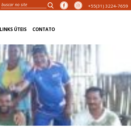
+55(31) 3224-7659
LINKS ÚTEIS
CONTATO