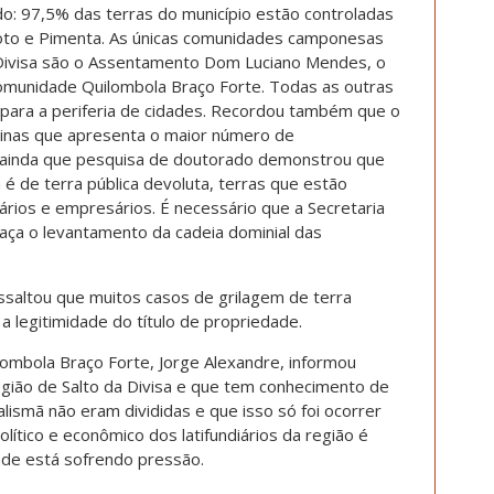
o: 97,5% das terras do município estão controladas
xoto e Pimenta. As únicas comunidades camponesas
a Divisa são o Assentamento Dom Luciano Mendes, o
omunidade Quilombola Braço Forte. Todas as outras
s para a periferia de cidades. Recordou também que o
 Minas que apresenta o maior número de
 ainda que pesquisa de doutorado demonstrou que
a é de terra pública devoluta, terras que estão
iários e empresários. É necessário que a Secretaria
aça o levantamento da cadeia dominial das
saltou que muitos casos de grilagem de terra
a legitimidade do título de propriedade.
mbola Braço Forte, Jorge Alexandre, informou
egião de Salto da Divisa e que tem conhecimento de
lismã não eram divididas e que isso só foi ocorrer
ítico e econômico dos latifundiários da região é
ade está sofrendo pressão.