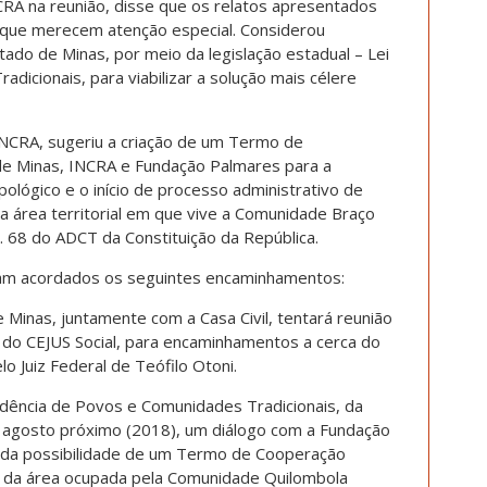
CRA na reunião, disse que os relatos apresentados
 que merecem atenção especial. Considerou
do de Minas, por meio da legislação estadual – Lei
dicionais, para viabilizar a solução mais célere
INCRA, sugeriu a criação de um Termo de
de Minas, INCRA e Fundação Palmares para a
ológico e o início de processo administrativo de
da área territorial em que vive a Comunidade Braço
. 68 do ADCT da Constituição da República.
oram acordados os seguintes encaminhamentos:
Minas, juntamente com a Casa Civil, tentará reunião
do CEJUS Social, para encaminhamentos a cerca do
lo Juiz Federal de Teófilo Otoni.
ndência de Povos e Comunidades Tradicionais, da
de agosto próximo (2018), um diálogo com a Fundação
r da possibilidade de um Termo de Cooperação
ia da área ocupada pela Comunidade Quilombola