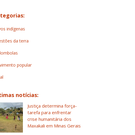
tegorias:
os indígenas
stões da terra
lombolas
imento popular
al
timas notícias:
Justiça determina força-
tarefa para enfrentar
crise humanitária dos
Maxakali em Minas Gerais