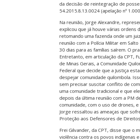
da decisão de reintegração de posse
54.2015.8.13.0024 (apelação nº 1.00
Na reunião, Jorge Alexandre, repres
explicou que já houve várias ordens
retomando uma fazenda onde um juiz 
reunião com a Polícia Militar em Salt
30 dias para as famílias saírem. O pr
Entretanto, em articulação da CPT,
de Minas Gerais, a Comunidade Quilom
Federal que decide que a Justiça est
despejar comunidade quilombola. Iss
sem precisar suscitar conflito de co
uma comunidade tradicional e que eles
depois da última reunião com a PM de
comunidade, com o uso de drones, e
Jorge ressaltou as ameaças que sofreu
Proteção aos Defensores de Direit
Frei Gilvander, da CPT, disse que o m
violência contra os povos indígenas e