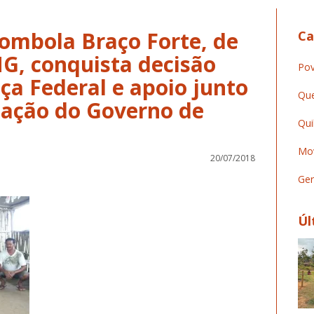
ombola Braço Forte, de
Ca
MG, conquista decisão
Pov
iça Federal e apoio junto
Que
iação do Governo de
Qui
Mov
20/07/2018
Ger
Úl