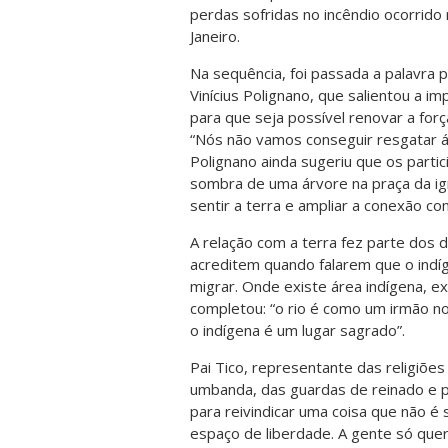
perdas sofridas no incêndio ocorrido
Janeiro.
Na sequência, foi passada a palavra
Vinícius Polignano, que salientou a i
para que seja possível renovar a forç
“Nós não vamos conseguir resgatar á
Polignano ainda sugeriu que os parti
sombra de uma árvore na praça da igr
sentir a terra e ampliar a conexão 
A relação com a terra fez parte dos 
acreditem quando falarem que o indíge
migrar. Onde existe área indígena, 
completou: “o rio é como um irmão no
o indígena é um lugar sagrado”.
Pai Tico, representante das religiões 
umbanda, das guardas de reinado e ped
para reivindicar uma coisa que não é
espaço de liberdade. A gente só quer