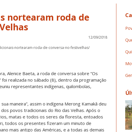
is nortearam roda de
Ca
iVelhas
Pov
12/09/2018
Que
icionais-nortearam-roda-de-conversa-no-festivelhas/
Qui
Mov
ra, Alenice Baeta, a roda de conversa sobre “Os
Ger
” foi realizada no sábado (8), dentro da programação
reuniu representantes indígenas, quilombolas,
Úl
à sua maneira”, assim o indígena Merong Kamakã deu
 dos povos tradicionais do Rio das Velhas. Após o
ios, matas e todos os seres da floresta, entoados
ri, todos os presentes fizeram um minuto de
umano mais antigo das Américas, e a todas as demais