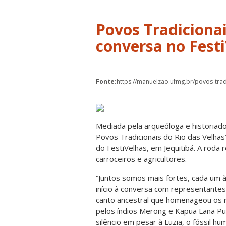
Povos Tradiciona
conversa no Fest
Fonte:
https://manuelzao.ufmg.br/povos-trad
Mediada pela arqueóloga e historiado
Povos Tradicionais do Rio das Velhas
do FestiVelhas, em Jequitibá. A roda 
carroceiros e agricultores.
“Juntos somos mais fortes, cada um 
início à conversa com representantes
canto ancestral que homenageou os r
pelos índios Merong e Kapua Lana Pu
silêncio em pesar à Luzia, o fóssil h