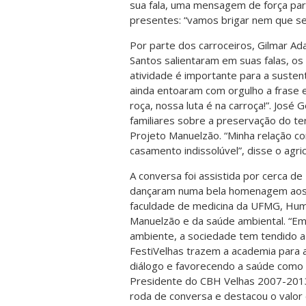
sua fala, uma mensagem de força par
presentes: “vamos brigar nem que sej
Por parte dos carroceiros, Gilmar Ad
Santos salientaram em suas falas, o
atividade é importante para a sustent
ainda entoaram com orgulho a frase 
roça, nossa luta é na carroça!”. José 
familiares sobre a preservação do ter
Projeto Manuelzão. “Minha relação co
casamento indissolúvel”, disse o agric
A conversa foi assistida por cerca 
dançaram numa bela homenagem aos p
faculdade de medicina da UFMG, Humb
Manuelzão e da saúde ambiental. “Em
ambiente, a sociedade tem tendido 
FestiVelhas trazem a academia para 
diálogo e favorecendo a saúde como 
Presidente do CBH Velhas 2007-2013
roda de conversa e destacou o valor 