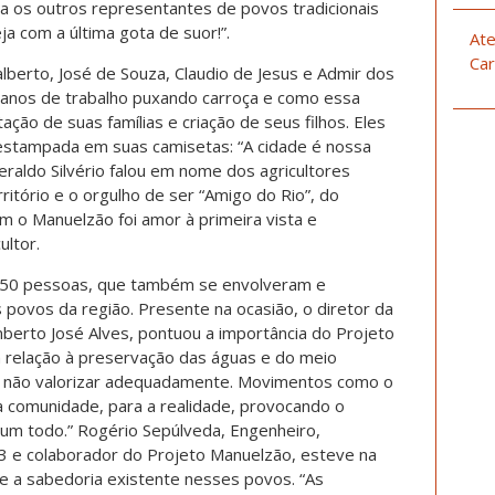
a os outros representantes de povos tradicionais
a com a última gota de suor!”.
Ate
Car
alberto, José de Souza, Claudio de Jesus e Admir dos
s anos de trabalho puxando carroça e como essa
ação de suas famílias e criação de seus filhos. Eles
estampada em suas camisetas: “A cidade é nossa
Geraldo Silvério falou em nome dos agricultores
ritório e o orgulho de ser “Amigo do Rio”, do
m o Manuelzão foi amor à primeira vista e
ultor.
de 50 pessoas, que também se envolveram e
ovos da região. Presente na ocasião, o diretor da
erto José Alves, pontuou a importância do Projeto
 relação à preservação das águas e do meio
a não valorizar adequadamente. Movimentos como o
a comunidade, para a realidade, provocando o
um todo.” Rogério Sepúlveda, Engenheiro,
 e colaborador do Projeto Manuelzão, esteve na
e a sabedoria existente nesses povos. “As