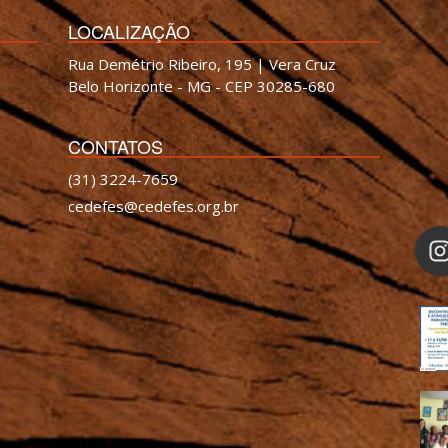
LOCALIZAÇÃO
Rua Demétrio Ribeiro, 195 | Vera Cruz
Belo Horizonte - MG - CEP 30285-680
CONTATOS
(31) 3224-7659
cedefes@cedefes.org.br