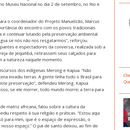
 no Museu Nacional no dia 2 de setembro, no Rio e
 para o coordenador do Projeto Manuelzão, Marcus
mportância do encontro com os povos tradicionais
a e continuar lutando pela preservação ambiental.
gua se nós não nos resgatarmos”, reforçou.
cipantes e espectadores da conversa, realizada sob a
eja de Jequitibá, retirassem seus calçados para
com a natureza naquele momento.
discursos dos indígenas Merong e Kapua. “Não
Che
na invadiu terras. A gente tinha todo o Brasil para
Qui
existe preservação”, defendeu Merong. Kapua
sso, se ele morrer, todo mundo morre; a terra para
de matriz africana, falou sobre a cultura da
iu respeito à sua religião e práticas. “Estou aqui
 só para mim, que é o espaço de expressão, o
 nosso espaço.” O pai de santo deixou, ao fim de