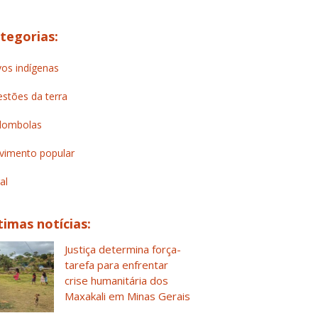
tegorias:
os indígenas
stões da terra
lombolas
imento popular
al
timas notícias:
Justiça determina força-
tarefa para enfrentar
crise humanitária dos
Maxakali em Minas Gerais