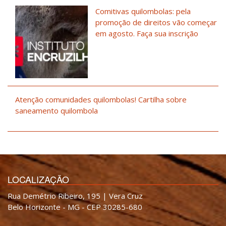
Comitivas quilombolas: pela
promoção de direitos vão começar
em agosto. Faça sua inscrição
Atenção comunidades quilombolas! Cartilha sobre
saneamento quilombola
LOCALIZAÇÃO
Rua Demétrio Ribeiro, 195 | Vera Cruz
Belo Horizonte - MG - CEP 30285-680