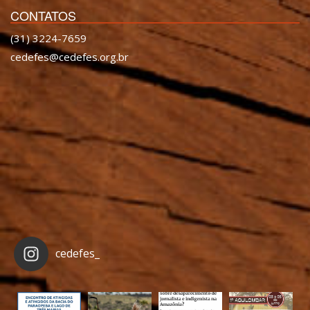
CONTATOS
(31) 3224-7659
cedefes@cedefes.org.br
cedefes_