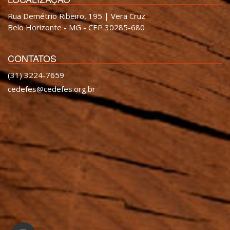
Rua Demétrio Ribeiro, 195 | Vera Cruz
Belo Horizonte - MG - CEP 30285-680
CONTATOS
(31) 3224-7659
cedefes@cedefes.org.br