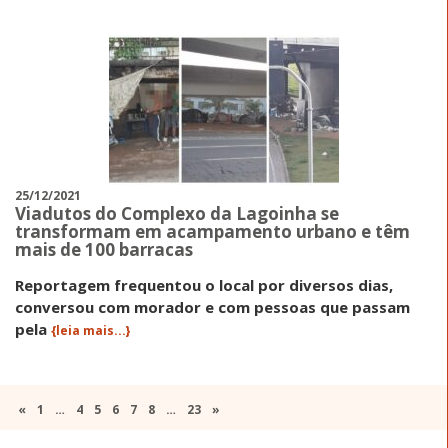
25/12/2021
Viadutos do Complexo da Lagoinha se
transformam em acampamento urbano e têm
mais de 100 barracas
Reportagem frequentou o local por diversos dias,
conversou com morador e com pessoas que passam
pela
{leia mais...}
«
1
…
4
5
6
7
8
…
23
»