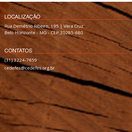
LOCALIZAÇÃO
Rua Demétrio Ribeiro, 195 | Vera Cruz
Belo Horizonte - MG - CEP 30285-680
CONTATOS
(31) 3224-7659
cedefes@cedefes.org.br