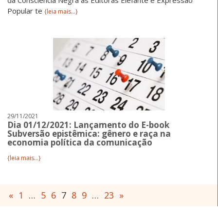
da Consciência Negra as Editoras Elefante e Expressão
Popular te
{leia mais...}
29/11/2021
Dia 01/12/2021: Lançamento do E-book
Subversão epistêmica: gênero e raça na
economia política da comunicação
{leia mais...}
«
1
…
5
6
7
8
9
…
23
»