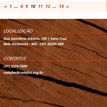
«
1
…
8
9
10
11
12
…
14
»
LOCALIZAÇÃO
Rua Demétrio Ribeiro, 195 | Vera Cruz
Belo Horizonte - MG - CEP 30285-680
CONTATOS
(31) 3224-7659
cedefes@cedefes.org.br