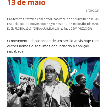
13 de maio
13/05/2021
Fonte:
https://azmina.com.br/colunas/voce-pode-substituir-a-lei-au
rea-pela-luta-do-movimento-negro-neste-13-de-maio/?fbclid=IwAR3
Ka9IePkOB0gz9c7_f6RBooUviiLEs0jLUihzt_fqaoC6W_fxRZzXj2Ps
O movimento abolicionista de um século atrás hoje tem
outros nomes e seguimos denunciando a abolição
inacabada