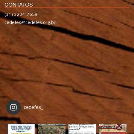
CONTATOS
(31) 3224-7659
cedefes@cedefes.org.br
cedefes_