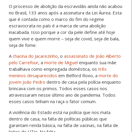
O processo de abolição da escravidão ainda não acabou
no Brasil, 133 anos após a assinatura da Lei Áurea. Esta
que é contada como o marco do fim do regime
escravocrata no país é a marca de uma abolição
inacabada. Isso porque a cor da pele define até hoje
quem vive e quem morre – seja de covid, seja de bala,
seja de fome.
A
chacina
do
Jacarezinho
, o
assassinato de João Alberto
pelo Carrefour
, a
morte de Miguel
enquanto sua mãe
trabalhava como empregada doméstica, os
três
meninos desaparecidos
em Belford Roxo, a
morte do
jovem João Pedro
dentro de casa pela polícia enquanto
brincava com os primos. Todos esses casos nos
atravessaram nesse último ano de pandemia. Todos
esses casos tinham na raça o fator comum.
A violência do Estado está na polícia que nos mata
dentro de casa, na falta de políticas públicas que
garantam renda básica, na falta de vacinas, na falta de
leitos de UTIs. Na falta.