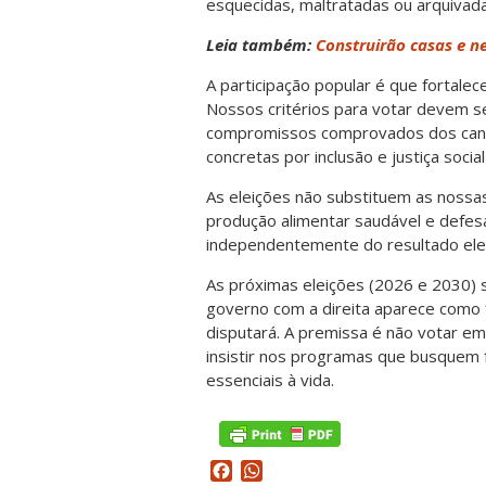
esquecidas, maltratadas ou arquivada
Leia também:
Construirão casas e n
A participação popular é que fortalec
Nossos critérios para votar devem s
compromissos comprovados dos candi
concretas por inclusão e justiça soci
As eleições não substituem as nossas 
produção alimentar saudável e defesa
independentemente do resultado elei
As próximas eleições (2026 e 2030) s
governo com a direita aparece como f
disputará. A premissa é não votar e
insistir nos programas que busquem f
essenciais à vida.
Facebook
WhatsApp