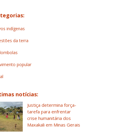
tegorias:
os indígenas
stões da terra
lombolas
imento popular
al
timas notícias:
Justiça determina força-
tarefa para enfrentar
crise humanitária dos
Maxakali em Minas Gerais