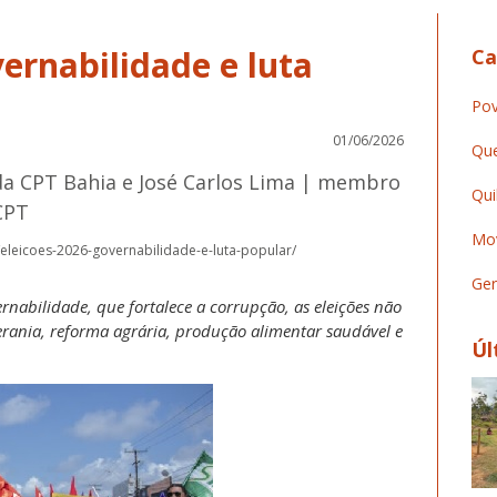
vernabilidade e luta
Ca
Pov
01/06/2026
Que
da CPT Bahia e José Carlos Lima | membro
Qui
CPT
Mov
/eleicoes-2026-governabilidade-e-luta-popular/
Ger
nabilidade, que fortalece a corrupção, as eleições não
erania, reforma agrária, produção alimentar saudável e
Úl