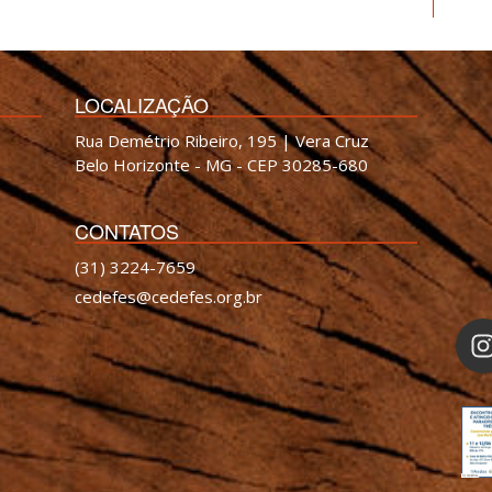
LOCALIZAÇÃO
Rua Demétrio Ribeiro, 195 | Vera Cruz
Belo Horizonte - MG - CEP 30285-680
CONTATOS
(31) 3224-7659
cedefes@cedefes.org.br