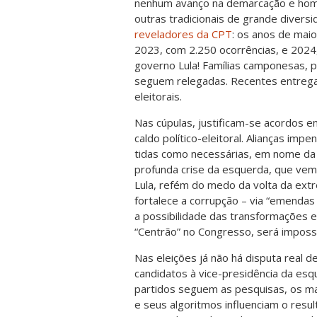
nenhum avanço na demarcação e homo
outras tradicionais de grande diversi
reveladores da CPT
: os anos de mai
2023, com 2.250 ocorrências, e 2024,
governo Lula! Famílias camponesas, 
seguem relegadas. Recentes entreg
eleitorais.
Nas cúpulas, justificam-se acordos e
caldo político-eleitoral. Alianças i
tidas como necessárias, em nome da
profunda crise da esquerda, que vem
Lula, refém do medo da volta da extr
fortalece a corrupção – via “emendas 
a possibilidade das transformações e
“Centrão” no Congresso, será impossí
Nas eleições já não há disputa real 
candidatos à vice-presidência da esqu
partidos seguem as pesquisas, os mar
e seus algoritmos influenciam o resu