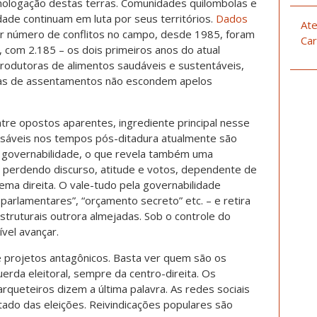
logação destas terras. Comunidades quilombolas e
dade continuam em luta por seus territórios.
Dados
Ate
or número de conflitos no campo, desde 1985, foram
Car
 com 2.185 – os dois primeiros anos do atual
produtoras de alimentos saudáveis e sustentáveis,
as de assentamentos não escondem apelos
ntre opostos aparentes, ingrediente principal nesse
mpensáveis nos tempos pós-ditadura atualmente são
 governabilidade, o que revela também uma
 perdendo discurso, atitude e votos, dependente de
ema direita. O vale-tudo pela governabilidade
parlamentares”, “orçamento secreto” etc. – e retira
struturais outrora almejadas. Sob o controle do
vel avançar.
de projetos antagônicos. Basta ver quem são os
erda eleitoral, sempre da centro-direita. Os
queteiros dizem a última palavra. As redes sociais
ltado das eleições. Reivindicações populares são