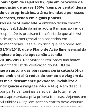
 barragem de rejeitos B2, que em processo de
nundação de quase 100% (cem por cento) dessa
do os proprietários, a área inundada por esses
) hectares, tendo em alguns pontos
ros de profundidade
. A omissão dessa enorme
irresponsabilidade da mineradora Itaminas ao ver da
esponsáveis precisam ter ciência do que ali existe,
no de Ação Emergencial são baseados em
até mentirosas. Esse é um risco que não pode ser
31/01/2019, que o Plano de Ação Emergencial da
mplexo e àquela época não atendia
70.389/2017
. Nas vistorias realizadas não houve
rio/check list de verificação do PAEBM da
que a ruptura das barragens seria catastrófica,
omo ambiental
.
O reduzido tempo de viagem da
as mais densamente povoadas, inviabiliza a
ontingência e resgate
(PÁG. 4.418). Além disso, a
por parte da Itaminas se evidencia totalmente
oria apresentada pela própria Itaminas. Vejamos um
ivil Pública (ACP): “em sentido estrito deve assumir
iderando, notadamente, a conclusão alarmante do