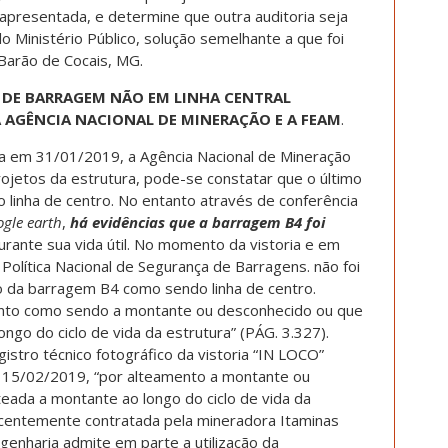
a apresentada, e determine que outra auditoria seja
o Ministério Público, solução semelhante a que foi
Barão de Cocais, MG.
DE BARRAGEM NÃO EM LINHA CENTRAL
 AGÊNCIA NACIONAL DE MINERAÇÃO E A FEAM
.
ia em 31/01/2019, a Agência Nacional de Mineração
ojetos da estrutura, pode-se constatar que o último
 linha de centro. No entanto através de conferência
ogle earth
,
há evidências que a barragem B4 foi
durante sua vida útil. No momento da vistoria e em
Política Nacional de Segurança de Barragens. não foi
to da barragem B4 como sendo linha de centro.
nto como sendo a montante ou desconhecido ou que
ongo do ciclo de vida da estrutura” (PÁG. 3.327).
istro técnico fotográfico da vistoria “IN LOCO”
e 15/02/2019, “por alteamento a montante ou
teada a montante ao longo do ciclo de vida da
 recentemente contratada pela mineradora Itaminas
enharia admite em parte a utilização da