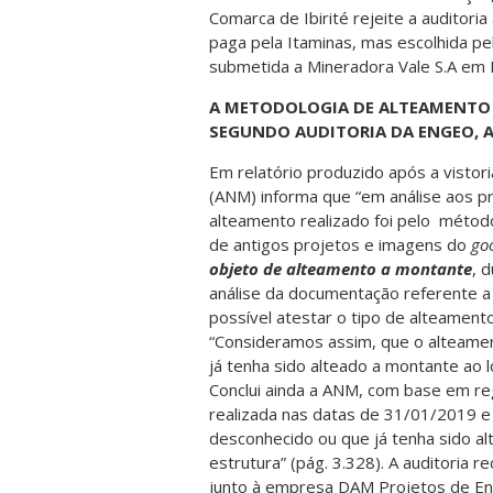
Comarca de Ibirité rejeite a auditori
paga pela Itaminas, mas escolhida pel
submetida a Mineradora Vale S.A em 
A METODOLOGIA DE ALTEAMENTO 
SEGUNDO AUDITORIA DA ENGEO, A
Em relatório produzido após a vistor
(ANM) informa que “em análise aos pr
alteamento realizado foi pelo método
de antigos projetos e imagens do
go
objeto de alteamento a montante
, 
análise da documentação referente a 
possível atestar o tipo de alteamen
“Consideramos assim, que o alteame
já tenha sido alteado a montante ao l
Conclui ainda a ANM, com base em reg
realizada nas datas de 31/01/2019 
desconhecido ou que já tenha sido al
estrutura” (pág. 3.328). A auditoria
junto à empresa DAM Projetos de Eng