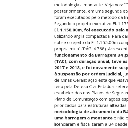
metodologia a montante. Vejamos: “O
posteriormente, em uma segunda etap
foram executados pelo método da linh
Segundo o projeto executivo El. 1.1
El. 1.158,00m, foi executado pel
utilizando argila compactada. Para da
sobre o rejeito da El. 1.155,00m com
própria mina” (PÁG. 4.768). Acrescen
funcionamento da Barragem B4 ga
(TAC), com duração anual, teve e
2017 e 2018, e foi novamente su
à suspensão por ordem judicial
, j
de Minas Gerais; ação esta que visava
feita pela Defesa Civil Estadual re
estabelecidos nos Planos de Seguran
Plano de Comunicação com ações esp
priorizados para estruturas alteada
metodologia de alteamento da B4
uma barragem a montante
e não e
licenciaram e fiscalizaram a B4 desd