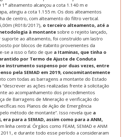
 1° alteamento alcançou a cota 1.140 m e
a, atingiu a cota 1.155 m. Os dois alteamentos
a de centro, com alteamento do filtro vertical.
75,00m (R018/2017),
o terceiro alteamento, até a
a metodologia à montante
sobre o rejeito lançado,
r suporte ao alteamento, foi construído um lastro
posto por blocos de itabirito provenientes da
te-se a isso o fato de que
a Itaminas, que tinha o
rantido por Termo de Ajuste de Conduta
sse instrumento suspenso por duas vezes, entre
spenso pela SEMAD em 2019, concomitantemente
unto com todas as barragens a montante do Estado
 “descrever as ações realizadas frente à solicitação
ferente ao acompanhamento dos procedimentos
ça de Barragens de Mineração e verificação do
ecíficas nos Planos de Ação de Emergência
s pelo método de montante”. Isso revela que
a
, era para a SEMAD, assim como para a ANM,
m linha central. Órgãos como FEAM, SEMAD e ANM
e 2011, e durante todo esse período a consideraram