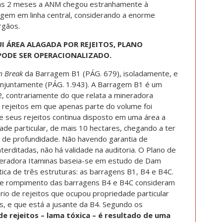
as 2 meses a ANM chegou estranhamente à
agem em linha central, considerando a enorme
rgãos.
I ÁREA ALAGADA POR REJEITOS, PLANO
PODE SER OPERACIONALIZADO.
 Break
da Barragem B1 (PÁG. 679), isoladamente, e
onjuntamente (PÁG. 1.943). A Barragem B1 é um
 contrariamente do que relata a mineradora
 rejeitos em que apenas parte do volume foi
e seus rejeitos continua disposto em uma área a
de particular, de mais 10 hectares, chegando a ter
 de profundidade. Não havendo garantia de
terditadas, não há validade na auditoria. O Plano de
neradora Itaminas baseia-se em estudo de Dam
tica de três estruturas: as barragens B1, B4 e B4C.
e rompimento das barragens B4 e B4C consideram
io de rejeitos que ocupou propriedade particular
s, e que está a jusante da B4. Segundo os
de rejeitos – lama tóxica – é resultado de uma