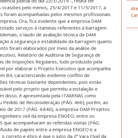
diência judicial do dia 23/3/2019 -, relata ter
s ocasiões pelo menos, 25/4/2017 e 11/5/2017, a
Ate
tas foram acompanhadas pelos mesmos profissionais
Car
 empresa. Ora, fica evidente que a empresa DAM
restado serviços à Itaminas referentes à barragem
Ademais, o laudo de avaliação técnica da DAM
lação à segurança e estabilidade da barragem quanto
nto foram elaborados por meio da análise de
cutivo, Relatório de Auditoria de Segurança de
has de Inspeções Regulares, tudo produzido pela
el por elaborar o Projeto Executivo que acompanha
m B4, caracterizando evidente conflito de
ções técnicas bastante dependentes, pois estão
ável pelo projeto que permitiu a instalação e
ém disso, é apresentada pela ITAMINAS como
u Pedido de Reconsideração (PÁG. 466); porém, ao
no ano de 2017 (PÁG. 4.840), a empresa DAM Projetos
engenheiro civil da empresa ENGEO, entre os
S que acompanharam as referidas visitas (PÁG.
onfusão de papéis entre a empresa ENGEO e a
 correto e ético é que o juízo da 2ª Vara Cível da