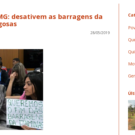
MG: desativem as barragens da
Cat
gosas
Pov
28/05/2019
Que
Qui
Mov
Ger
Últ