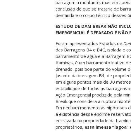
barragem a montante, mas em apen
conclusão de que se trataria de barr
demanda e o corpo técnico desses ó
ESTUDO DE DAM BREAK NÃO INCLU
EMERGENCIAL É DEFASADO E NÃO 
Foram apresentados Estudos de
Dam
das Barragens B4 e B4C, isolada e c
barramento de água e a Barragem B2,
Itaminas, é um barramento inativo de
drenado, pois boa parte do volume d
jusante da barragem B4, de proprieda
em alguns pontos mais de 30 metros
estabilidade de todas as barragens in
Ação Emergencial produzido pela mi
Break que considera a ruptura hipoté
Em nenhum momento as hipóteses d
a existência desse enorme reservatór
encravada na propriedade da Itamina
proprietários,
essa imensa “lagoa” 