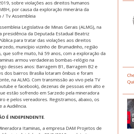
2019, sobre violações aos direitos humanos
MBH, por causa da exploração minerária da
o / Tv Assembleia
ssembleia Legislativa de Minas Gerais (ALMG), na
 presidência da Deputada Estadual Beatriz
ública para tratar das violações aos direitos
zedo, município vizinho de Brumadinho, região
, que sofre muito, há 59 anos, com a exploração da
taminas armou verdadeiras bombas-relógio na
ongo desses anos: Barragem B1, Barragem B2 e
dos bairros Brasília lotaram ônibus e foram
Che
zonte, na ALMG. Com transmissão ao vivo pela TV
Qui
outube e facebook), dezenas de pessoas em alto e
que estão sofrendo em Sarzedo pela mineradora
eiro e pelos vereadores. Registramos, abaixo, os
 a Audiência.
ÃO É INDEPENDENTE
.
 Mineradora Itaminas, a empresa DAM Projetos de