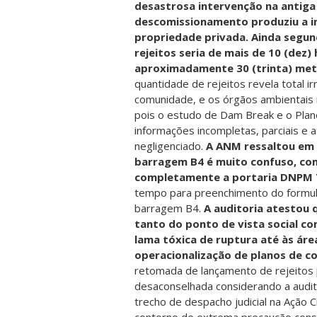
desastrosa intervenção na antiga
descomissionamento produziu a i
propriedade privada. Ainda segun
rejeitos seria de mais de 10 (dez
aproximadamente 30 (trinta) met
quantidade de rejeitos revela total 
comunidade, e os órgãos ambientais r
pois o estudo de Dam Break e o Pla
informações incompletas, parciais e 
negligenciado.
A ANM ressaltou em 
barragem B4 é muito confuso, co
completamente a portaria DNPM 
tempo para preenchimento do formulá
barragem B4.
A auditoria atestou 
tanto do ponto de vista social c
lama tóxica de ruptura até às áre
operacionalização de planos de c
retomada de lançamento de rejeitos 
desaconselhada considerando a audit
trecho de despacho judicial na Ação C
contorno de extrema precaução cons