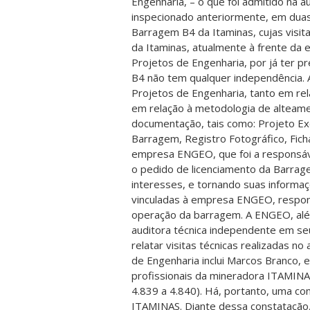
Engenharia, – o que foi admitido na au
inspecionado anteriormente, em dua
Barragem B4 da Itaminas, cujas visi
da Itaminas, atualmente à frente da
Projetos de Engenharia, por já ter p
B4 não tem qualquer independência. 
Projetos de Engenharia, tanto em re
em relação à metodologia de alteame
documentação, tais como: Projeto Exe
Barragem, Registro Fotográfico, Fic
empresa ENGEO, que foi a responsáv
o pedido de licenciamento da Barrage
interesses, e tornando suas informa
vinculadas à empresa ENGEO, respons
operação da barragem. A ENGEO, al
auditora técnica independente em se
relatar visitas técnicas realizadas 
de Engenharia inclui Marcos Branco, 
profissionais da mineradora ITAMINA
4.839 a 4.840). Há, portanto, uma c
ITAMINAS. Diante dessa constatação, o