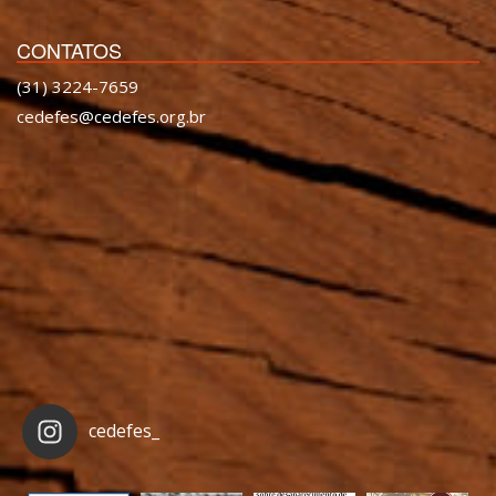
CONTATOS
(31) 3224-7659
cedefes@cedefes.org.br
cedefes_