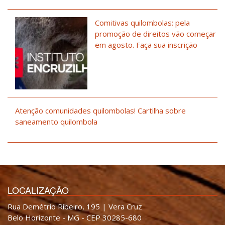
Comitivas quilombolas: pela
promoção de direitos vão começar
em agosto. Faça sua inscrição
Atenção comunidades quilombolas! Cartilha sobre
saneamento quilombola
LOCALIZAÇÃO
Rua Demétrio Ribeiro, 195 | Vera Cruz
Belo Horizonte - MG - CEP 30285-680