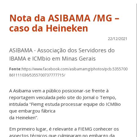
Nota da ASIBAMA /MG –
caso da Heineken
22/12/2021
ASIBAMA - Associação dos Servidores do
IBAMA e ICMbio em Minas Gerais
Fonte:
https://www.facebook.com/asibamamg/photos/pcb.5355700
861111036/5355700737777715/
A Asibama vem a público posicionar-se frente à
reportagem veiculada pelo site do Jornal o Tempo,
intitulada “Fiemg estuda processar equipe do ICMBio
que embargou fábrica
da Heineken”.
Em primeiro lugar, é relevante a FIEMG conhecer os
aspectos técnicos que culminaram no embargo da