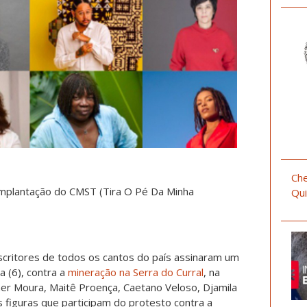
Che
 implantação do CMST (Tira O Pé Da Minha
Qui
 escritores de todos os cantos do país assinaram um
a (6), contra a
mineração na Serra do Curral
, na
r Moura, Maitê Proença, Caetano Veloso, Djamila
s figuras que participam do protesto contra a