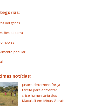
tegorias:
os indígenas
stões da terra
lombolas
imento popular
al
timas notícias:
Justiça determina força-
tarefa para enfrentar
crise humanitária dos
Maxakali em Minas Gerais