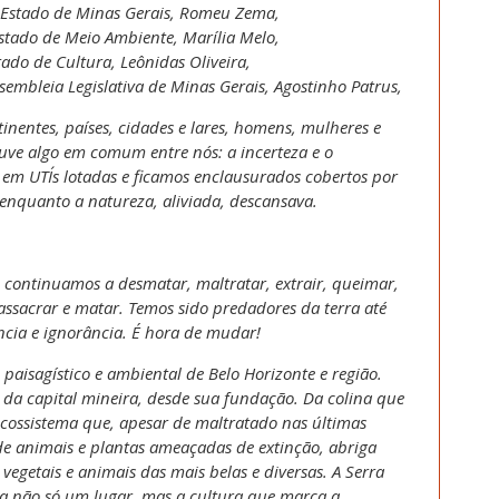
 Estado de Minas Gerais, Romeu Zema,
stado de Meio Ambiente, Marília Melo,
tado de Cultura, Leônidas Oliveira,
sembleia Legislativa de Minas Gerais, Agostinho Patrus,
inentes, países, cidades e lares, homens, mulheres e
ouve algo em comum entre nós: a incerteza e o
m UTI´s lotadas e ficamos enclausurados cobertos por
enquanto a natureza, aliviada, descansava.
 continuamos a desmatar, maltratar, extrair, queimar,
assacrar e matar. Temos sido predadores da terra até
ncia e ignorância. É hora de mudar!
paisagístico e ambiental de Belo Horizonte e região.
 da capital mineira, desde sua fundação. Da colina que
ecossistema que, apesar de maltratado nas últimas
de animais e plantas ameaçadas de extinção, abriga
 vegetais e animais das mais belas e diversas. A Serra
a não só um lugar, mas a cultura que marca a