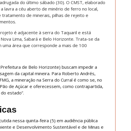
madrugada do último sábado (30). O CMST, elaborado
a lavra a céu aberto de minério de ferro no local,
 tratamento de minerais, pilhas de rejeito e
imentos.
projeto é adjacente à serra do Taquaril e está
e Nova Lima, Sabará e Belo Horizonte. Trata-se da
m uma área que corresponde a mais de 100
 (Prefeitura de Belo Horizonte) buscam impedir a
isagem da capital mineira. Para Roberto Andrés,
FMG, a mineração na Serra do Curral é como se, no
o Pão de Açúcar e oferecessem, como contrapartida,
 do estado”.
icas
cutida nessa quinta-feira (5) em audiência pública
iente e Desenvolvimento Sustentável e de Minas e