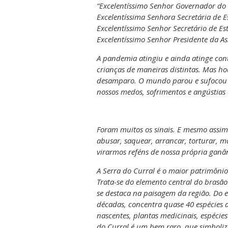
“Excelentíssimo Senhor Governador do
Excelentíssima Senhora Secretária de E
Excelentíssimo Senhor Secretário de Es
Excelentíssimo Senhor Presidente da As
A pandemia atingiu e ainda atinge cont
crianças de maneiras distintas. Mas h
desamparo. O mundo parou e sufocou e
nossos medos, sofrimentos e angústias 
Foram muitos os sinais. E mesmo assim
abusar, saquear, arrancar, torturar, m
virarmos reféns de nossa própria ganâ
A Serra do Curral é o maior patrimônio 
Trata-se do elemento central do brasão
se destaca na paisagem da região. Do 
décadas, concentra quase 40 espécies 
nascentes, plantas medicinais, espécies
do Curral é um bem raro, que simboliz