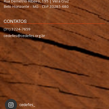
Rua Demétrio Ribeiro, 195 | Vera Cruz
Belo Horizonte - MG - CEP 30285-680
CONTATOS
(31) 3224-7659
cedefes@cedefes.org.br
cedefes_