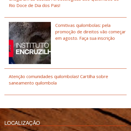
Rio Doce de Dia dos Pais!
Comitivas quilombolas: pela
promoção de direitos vão começar
em agosto. Faça sua inscrição
Atenção comunidades quilombolas! Cartilha sobre
saneamento quilombola
LOCALIZAÇÃO