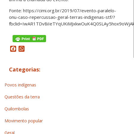
Fonte: https://cimi.org.br/2019/07/evento-paralelo-
onu-caso-repercussao-geral-terras-indigenas-stf/?
fbclid=IwAR1TDv8iIeTYqUKiMJxkwOuK4Q0SLAy5hox9oWj
Facebook
WhatsApp
Categorias:
Povos indígenas
Questões da terra
Quilombolas
Movimento popular
Geral