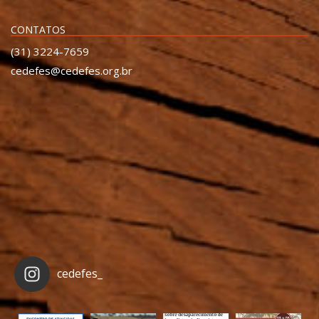
CONTATOS
(31) 3224-7659
cedefes@cedefes.org.br
cedefes_