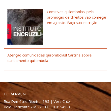
Comitivas quilombolas: pela
promoção de direitos vão começar
em agosto. Faça sua inscrição
Atenção comunidades quilombolas! Cartilha sobre
saneamento quilombola
LOCALIZAÇÃO
Rua Demétrio Ribeiro, 195 | Vera Cruz
Belo Horizonte - MG - CEP 30285-680