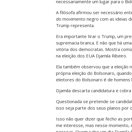
necessariamente um lugar para o Bide
A filósofa afirmou ser necessário en
do movimento negro com as ideias de
Trump representa.
Era importante tirar o Trump, um pre
supremacia branca. E não que há uma
vitória dos democratas. Mostra com
na eleição dos EUA Djamila Ribeiro.
Ela também observou que a eleição no
própria eleição do Bolsonaro, quando
eleitores do Bolsonaro é de homens b
Djamila descarta candidatura e cobra 
Questionada se pretende se candidata
isso seja parte dos seus planos por o
Isso não quer dizer que fecho as por
me interesse, mas nesse momento, nã
pessoas. Quem sabe um dia Djamila R