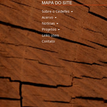
MAPA DO SITE
Sobre o Cedefes
Acervo
Notícias
Projetos
Links úteis
Contato