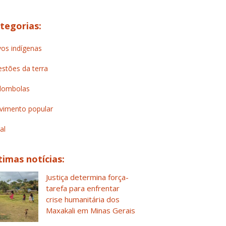
tegorias:
os indígenas
stões da terra
lombolas
imento popular
al
timas notícias:
Justiça determina força-
tarefa para enfrentar
crise humanitária dos
Maxakali em Minas Gerais