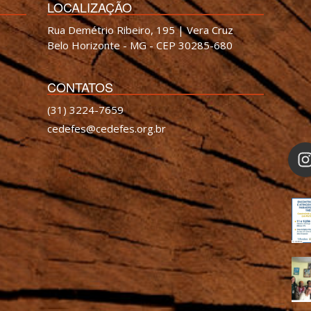
LOCALIZAÇÃO
Rua Demétrio Ribeiro, 195 | Vera Cruz
Belo Horizonte - MG - CEP 30285-680
CONTATOS
(31) 3224-7659
cedefes@cedefes.org.br