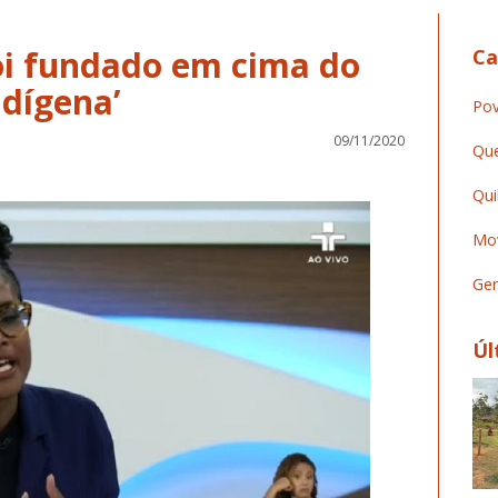
foi fundado em cima do
Ca
ndígena’
Pov
09/11/2020
Que
Qui
Mov
Ger
Úl