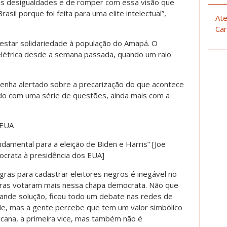
das desigualdades e de romper com essa visão que
rasil porque foi feita para uma elite intelectual”,
Ate
Car
restar solidariedade à população do Amapá. O
 elétrica desde a semana passada, quando um raio
 tenha alertado sobre a precarização do que acontece
do com uma série de questões, ainda mais com a
 EUA
undamental para a eleição de Biden e Harris” [Joe
ocrata à presidência dos EUA]
ras para cadastrar eleitores negros é inegável no
ras votaram mais nessa chapa democrata. Não que
grande solução, ficou todo um debate nas redes de
ade, mas a gente percebe que tem um valor simbólico
cana, a primeira vice, mas também não é