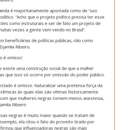
ainda é majoritariamente apontada como de “uso
político. “Acho que o projeto político precisa ter esse
ões como estruturais e ser de fato um projeto de
itas vezes a gente vem vendo no Brasil”.
beneficiárias de políticas públicas, não como
Djamila Ribeiro.
o é omisso’
ue existe uma construção social de que a mulher
mas que isso só ocorre por omissão do poder público.
estado é omisso. Naturalizar uma pretensa força da
stêmicas às quais elas são vítimas historicamente.
az com que mulheres negras tomem menos anestesia,
amila Ribeiro
soas negras é muito maior quando se tratam de
exemplo, ela citou o fato do proveito tirado por
firmou que influenciadoras negras são mais