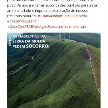
post. Vamos alertar as autoridades públicas para esta
arbitrariedade e impedir a exploração de nossos
recursos naturais.
#
Brumadinho
#
SerradaMoeda
#
nascenteSuzana
#
CocaColaFEMSA
#
diganãoaoscrimesambientais