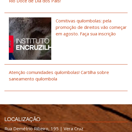
Rio Doce de Dia dos Pais!
Comitivas quilombolas: pela
promoção de direitos vão começar
em agosto. Faça sua inscrição
Atenção comunidades quilombolas! Cartilha sobre
saneamento quilombola
LOCALIZAÇÃO
Rua Demétrio Ribeiro, 195 | Vera Cruz