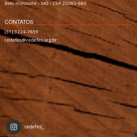
Belo Horizonte - MG - CEP 30285-680
CONTATOS
(31) 3224-7659
cedefes@cedefes.org.br
cedefes_