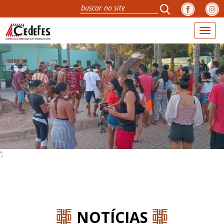
Toggl
naviga
';
NOTÍCIAS