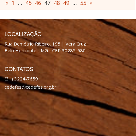
«
1
…
45
46
47
48
49
…
55
»
LOCALIZAÇÃO
Rua Demétrio Ribeiro, 195 | Vera Cruz
Belo Horizonte - MG - CEP 30285-680
CONTATOS
(31) 3224-7659
cedefes@cedefes.org.br