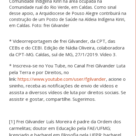
Comunidade Indígena Kiriri na área ocupada na
Comunidade rual do Rio Verde, em Caldas. Como sinal
desse apoio, a Arquidiocese de Pouso Alegre contribuirá na
construção de um Posto de Saúde na Aldeia Indígena Kiriri,
em Caldas. Foto: frei Gilvander
* Videorreportagem de frei Gilvander, da CPT, das
CEBs e do CEBI. Edição de Nádia Oliveira, colaboradora
da CPT-MG. Caldas, sul de MG, 27/1/2019. Vídeo 3.
* Inscreva-se no You Tube, no Canal Frei Gilvander Luta
pela Terra e por Direitos, no
link:
https://www.youtube.com/user/fgilvander
, acione o
sininho, receba as notificações de envio de vídeos e
assista a diversos vídeos de luta por direitos sociais. Se
assistir e gostar, compartilhe. Sugerimos.
[1] Frei Gilvander Luís Moreira é padre da Ordem dos
carmelitas; doutor em Educação pela FAE/UFMG;
licenciado e bacharel em Filosofia pela UFPR; bacharel