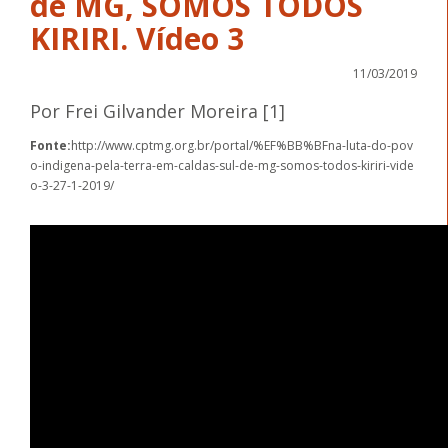
de MG, SOMOS TODOS
KIRIRI. Vídeo 3
11/03/2019
Por Frei Gilvander Moreira [1]
Fonte:
http://www.cptmg.org.br/portal/%EF%BB%BFna-luta-do-pov
o-indigena-pela-terra-em-caldas-sul-de-mg-somos-todos-kiriri-vide
o-3-27-1-2019/