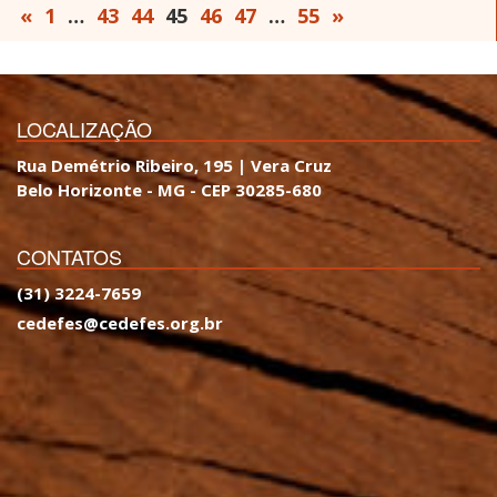
«
1
…
43
44
45
46
47
…
55
»
LOCALIZAÇÃO
Rua Demétrio Ribeiro, 195 | Vera Cruz
Belo Horizonte - MG - CEP 30285-680
CONTATOS
(31) 3224-7659
cedefes@cedefes.org.br