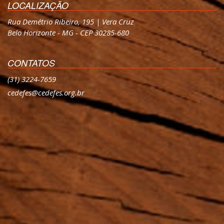
LOCALIZAÇÃO
Rua Demétrio Ribeiro, 195 | Vera Cruz
Belo Horizonte - MG - CEP 30285-680
CONTATOS
(31) 3224-7659
cedefes@cedefes.org.br