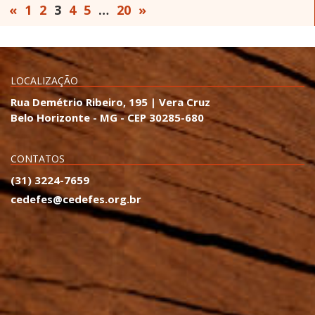
«
1
2
3
4
5
…
20
»
LOCALIZAÇÃO
Rua Demétrio Ribeiro, 195 | Vera Cruz
Belo Horizonte - MG - CEP 30285-680
CONTATOS
(31) 3224-7659
cedefes@cedefes.org.br