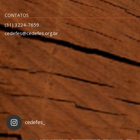
CONTATOS
(31) 3224-7659
cedefes@cedefes.org.br
cedefes_