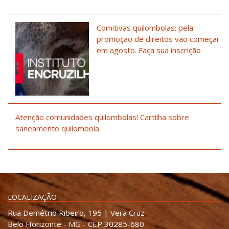
Comitivas quilombolas: pela
promoção de direitos vão começar
em agosto. Faça sua inscrição
Atenção comunidades quilombolas! Cartilha sobre
saneamento quilombola
LOCALIZAÇÃO
Rua Demétrio Ribeiro, 195 | Vera Cruz
Belo Horizonte - MG - CEP 30285-680