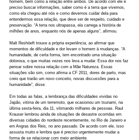
homem, bem como a relação entre ambos. De acordo com ele é
preciso buscar informações, saber como é a terra que vivemos,
como ela chegou até nós e como devemos cuidar dela para
entendermos essa relação, que deve ser de respeito, cuidado e
preservação. “A terra nos ultrapassa, ela carrega a história de
milhões de anos, enquanto nós de apenas alguns”, afirmou.
Malt Reshöeft trouxe a própria experiência, ao afirmar que
momentos de dificuldade e dor levam o homem á mudanças. “A
humanidade, de certa forma, tem encontrado uma situação
dolorosa, o que muitas vezes nos leva a mudar. Essa dor nos faz
pensar sobre nossa relação com a Mãe Natureza. Essas
situações são sim, como afirma a CF 2011, dores de parto, mas
creio que trarão um novo conceito, novas discussões para a
humanidade”, disse.
Em todas as falas, a lembrança das dificuldades vividas no
Japão, vitima de um terremoto, que ocasionou um tsunami, na
última sexta-feira, dia 11, vitimando milhares de pessoas. Raul
Krauser lembrou ainda de situações de desastre ocorridas em
diversas cidades do nordeste recentemente, no Rio de Janeiro e
em Angras dos Reis, no ano passado. De acordo com ele, isso
assusta muito e lembra que é preciso urgentemente mudar a
forma de se relacionar com meio ambiente.