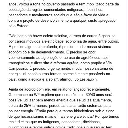
anos, voltou à tona no governo passado e tem mobilizado parte da
população da região, comunidades indígenas, ribeirinhos,
pescadores e movimentos sociais que são a favor da vida e
contra o projeto de desenvolvimento a qualquer custo apregoado
pelo Estado.
“Não basta só haver coleta seletiva, a troca de carros à gasolina
por carros movidos a eletricidade, economia de água, entre outros.
É preciso algo mais profundo, é preciso mudar nosso sistema
econômico e de desenvolvimento. É preciso se opor
veementemente ao agronegócio, ao uso de agrotóxicos, aos
transgênicos e dizer sim à reforma agrária, como propõe a Via
Campesina. É preciso, urgentemente, mudar nosso sistema de
energia utilizando outras formas potencialmente possíveis no
país, como a eólica e a solar”, afirmou Ivo Lesbaupin.
Ainda de acordo com ele, em relatório lançado recentemente,
Greempace ou WF expõem que nos próximos 30/40 anos será
possível utilizar bem menos energia que se utiliza atualmente,
cerca de 25% a menos, porque as casas terão sistemas para
poupar energia. “Então para que tantas hidrelétricas sob o signo
de que necessitamos mais e mais energia elétrica? Por que temos
mais direitos que os indígenas, pescadores, ribeirinhos,
quilombolas e tantos outros povos tradicionais que sequer têm