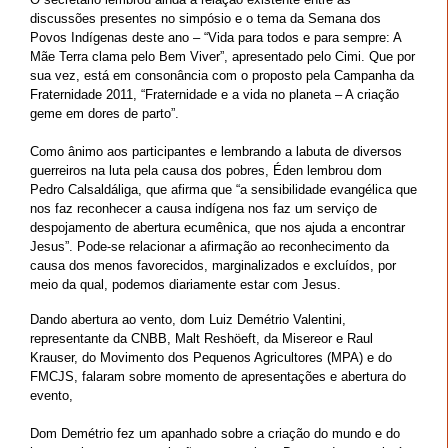
discussões presentes no simpósio e o tema da Semana dos
Povos Indígenas deste ano – “Vida para todos e para sempre: A
Mãe Terra clama pelo Bem Viver”, apresentado pelo Cimi. Que por
sua vez, está em consonância com o proposto pela Campanha da
Fraternidade 2011, “Fraternidade e a vida no planeta – A criação
geme em dores de parto”.
Como ânimo aos participantes e lembrando a labuta de diversos
guerreiros na luta pela causa dos pobres, Éden lembrou dom
Pedro Calsaldáliga, que afirma que “a sensibilidade evangélica que
nos faz reconhecer a causa indígena nos faz um serviço de
despojamento de abertura ecumênica, que nos ajuda a encontrar
Jesus”. Pode-se relacionar a afirmação ao reconhecimento da
causa dos menos favorecidos, marginalizados e excluídos, por
meio da qual, podemos diariamente estar com Jesus.
Dando abertura ao vento, dom Luiz Demétrio Valentini,
representante da CNBB, Malt Reshöeft, da Misereor e Raul
Krauser, do Movimento dos Pequenos Agricultores (MPA) e do
FMCJS, falaram sobre momento de apresentações e abertura do
evento,
Dom Demétrio fez um apanhado sobre a criação do mundo e do