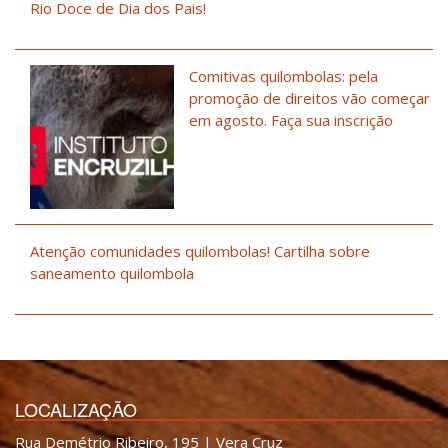
Rio Doce de Dia dos Pais!
Comitivas quilombolas: pela
promoção de direitos vão começar
em agosto. Faça sua inscrição
Atenção comunidades quilombolas! Cartilha sobre
saneamento quilombola
LOCALIZAÇÃO
Rua Demétrio Ribeiro, 195 | Vera Cruz