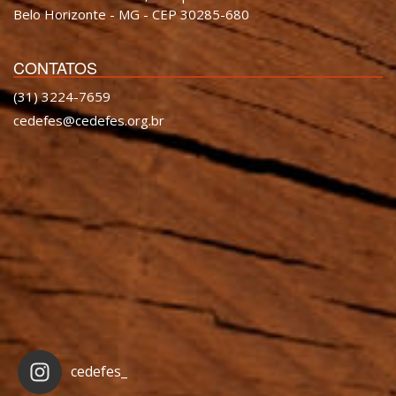
Belo Horizonte - MG - CEP 30285-680
CONTATOS
(31) 3224-7659
cedefes@cedefes.org.br
cedefes_