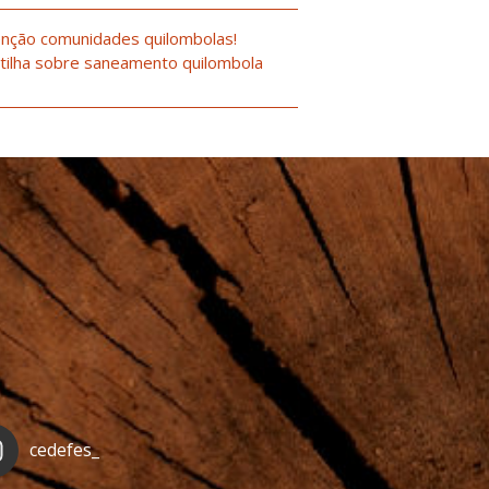
nção comunidades quilombolas!
tilha sobre saneamento quilombola
cedefes_