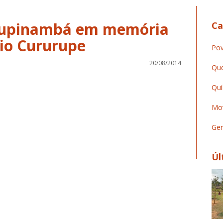
Tupinambá em memória
Ca
io Cururupe
Pov
20/08/2014
Que
Qui
Mov
Ger
Úl