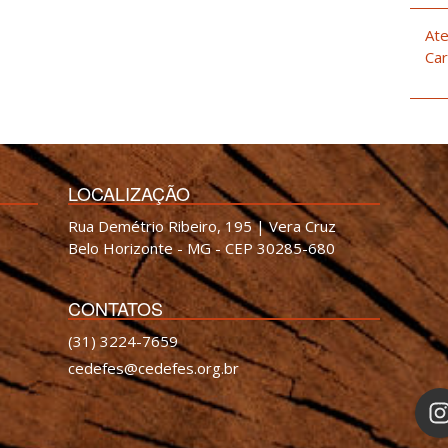
Ate
Car
LOCALIZAÇÃO
Rua Demétrio Ribeiro, 195 | Vera Cruz
Belo Horizonte - MG - CEP 30285-680
CONTATOS
(31) 3224-7659
cedefes@cedefes.org.br