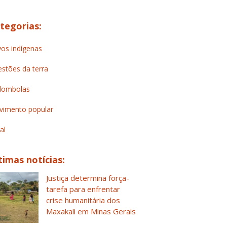
tegorias:
os indígenas
stões da terra
lombolas
imento popular
al
timas notícias:
Justiça determina força-
tarefa para enfrentar
crise humanitária dos
Maxakali em Minas Gerais