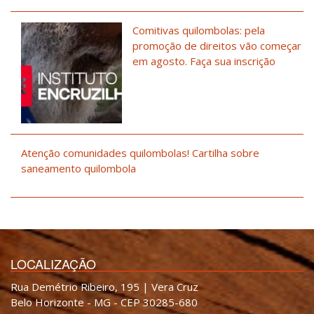
Comitivas quilombolas: pela
promoção de direitos vão começar
em agosto. Faça sua inscrição
Atenção comunidades quilombolas! Cartilha sobre
saneamento quilombola
LOCALIZAÇÃO
Rua Demétrio Ribeiro, 195 | Vera Cruz
Belo Horizonte - MG - CEP 30285-680