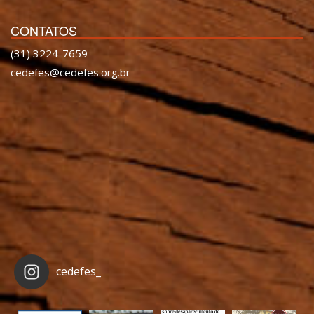
CONTATOS
(31) 3224-7659
cedefes@cedefes.org.br
cedefes_