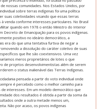
que preconiza o indivíduo, foi usada no passado
 de nossas comunidades. Nos Estados Unidos, por
ndividual sobre terras indígenas foi uma política
r suas coletividades visando que essas terras
à venda conforme interesses particulares. No Brasil
Militar quando em 1978 o então Ministro do Interior
um Decreto de Emancipação para os povos indígenas.
ente positivo no ideário democrático, a
ais era do que uma tentativa furtiva de negar a
omovendo a dissolução do caráter coletivo de suas
 específicos que lhe são coextensivos. Uma vez
aríamos meros proprietários de lotes o que
alvo de projetos desenvolvimentistas além de serem
erderem o status inalienável das Terras Indígenas.
idadania pensada a partir do voto individual onde
 sempre é percebido como o melhor caminho para
as de interesses. Em um modelo democrático que
itimidade dos resultados é obtida a partir da soma da
sultados onde a outra metade menos um,
ita. Não por acaso, os povos indígenas