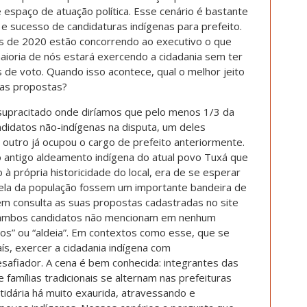
espaço de atuação política. Esse cenário é bastante
e sucesso de candidaturas indígenas para prefeito.
s de 2020 estão concorrendo ao executivo o que
maioria de nós estará exercendo a cidadania sem ter
de voto. Quando isso acontece, qual o melhor jeito
uas propostas?
 supracitado onde diríamos que pelo menos 1/3 da
didatos não-indígenas na disputa, um deles
 outro já ocupou o cargo de prefeito anteriormente.
o antigo aldeamento indígena do atual povo Tuxá que
 à própria historicidade do local, era de se esperar
rcela da população fossem um importante bandeira de
em consulta as suas propostas cadastradas no site
), ambos candidatos não mencionam em nenhum
os” ou “aldeia”. Em contextos como esse, que se
s, exercer a cidadania indígena com
afiador. A cena é bem conhecida: integrantes das
famílias tradicionais se alternam nas prefeituras
tidária há muito exaurida, atravessando e