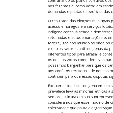
contrariando os planos coletivos dos
nos fazemos é: como votar em candid
demandas e pautas específicas das 
O resultado das eleições municipais
acesso empregos e a serviços locais.
indígena continua sendo a demarcação
retomadas e autodemarcações e, em
federal, são nos municípios onde os c
e outros setores anti-indígenas da 
diferentes tipos para atrasar e con
os nossos votos como decisivos para 
possamos barganhar para que os ca
aos conflitos territoriais de nossos 
contribuir para que essas disputas si
Exercer a cidadania indígena em um s
prevalece leva as minorias étnicas a
sempre, culmina em sua subrepresent
consideramos que esse modelo de cida
coletividade que pauta a organização