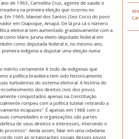
 ano de 1963, Carmelita Cruz, agente de saúde e
vereadora na primeira eleição que ocorreu no
Ate
hia. Em 1969, Manoel dos Santos (Seo Coco) do povo
Car
reador em Oiapoque, Amapá. De lá pra cá o número
lítica eleitoral tem aumentado gradativamente com a
nal como Mário Juruna eleito deputado federal em
ambém como deputada federal e, no mesmo ano,
, primeira indígena a disputar uma eleição numa
 o mérito certamente é todo de indígenas que
mo a política brasileira tem sido historicamente
as turbulentas do sistema eleitoral. A história do
reconhecimento dos direitos civis dos povos
enamente conquistados apenas na Constituição
ialmente rompeu com a política tutelar retirando a
lativamente incapazes”. É apenas em 1988 com o
s, suas comunidades e organizações são partes
defesa de seus direitos e interesses, intervindo o
do processo”. Ainda assim, falar em uma cidadania
 acordo com as organizações sociais desses povos