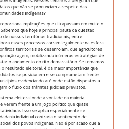
 povos indígenas. Nesses cenários a pergunta que
atos que não se pronunciam a respeito das
comunidades indígenas?
 proporciona implicações que ultrapassam em muito o
 Sabemos que hoje a principal pauta da questão
 de nossos territórios tradicionais, entre
bora esses processos corram legalmente na esfera
onflitos territoriais se desenrolam, que agricultores
população agem, mobilizando inúmeras estratégias de
testar o andamento do rito demarcatório. Se tomamos
o resultado eleitoral, é da maior importância que
ndidatos se posicionem e se comprometam frente
municípios evidenciando até onde estão dispostos a
gam o fluxo dos trâmites judiciais previstos.
istema eleitoral onde a vontade da maioria
 se verem frente a um jogo político que quase
atividade. Isso se aplica especialmente se
dania individual contraria o sentimento de
 social dos povos indígenas. Não é por acaso que a