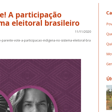
e! A participação
Ca
ma eleitoral brasileiro
Pov
11/11/2020
Que
te-parente-vote-a-participacao-indigena-no-sistema-eleitoral-bra
Qui
Mov
Ger
Úl