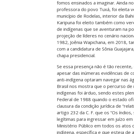
fomos ensinados a imaginar. Ainda no
professora do povo Tuxá, foi eleita 
município de Rodelas, interior da Ba
Karipuna foi eleito também como ve
de indígenas que se aventuram na po
projeção de líderes no cenário nacio
1982, Joênia Wapichana, em 2018, t
com a candidatura de Sônia Guajajara
chapa presidencial.
Se essa presença não é tão recente,
apesar das inúmeras evidências de co
anti-indígena optaram navegar nas águ
Brasil nos mostra que o percurso de 
indígenas foi árduo, sendo estes pl
Federal de 1988 quando o estado ofic
clausura da condição jurídica de “re
artigo 232 da C. F. que os “Os índio
legítimas para ingressar em juízo em 
Ministério Público em todos os atos 
indígena, específica e que esteja de