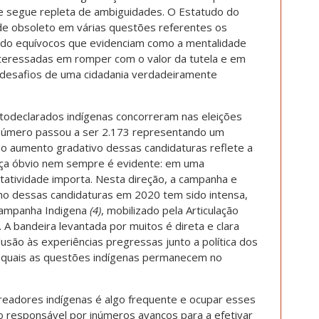
 e segue repleta de ambiguidades. O Estatudo do
de obsoleto em várias questões referentes os
ndo equívocos que evidenciam como a mentalidade
interessadas em romper com o valor da tutela e em
desafios de uma cidadania verdadeiramente
todeclarados indígenas concorreram nas eleições
número passou a ser 2.173 representando um
 o aumento gradativo dessas candidaturas reflete a
ça óbvio nem sempre é evidente: em uma
tatividade importa. Nesta direção, a campanha e
no dessas candidaturas em 2020 tem sido intensa,
Campanha Indigena
(4)
, mobilizado pela Articulação
 A bandeira levantada por muitos é direta e clara
são às experiências pregressas junto a política dos
as quais as questões indígenas permanecem no
ereadores indígenas é algo frequente e ocupar esses
o responsável por inúmeros avanços para a efetivar