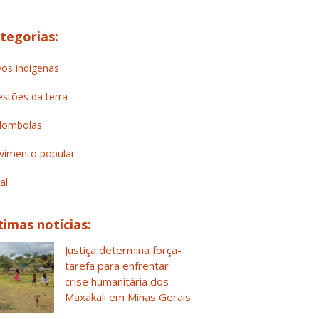
tegorias:
os indígenas
stões da terra
lombolas
imento popular
al
timas notícias:
Justiça determina força-
tarefa para enfrentar
crise humanitária dos
Maxakali em Minas Gerais