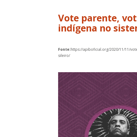
Vote parente, vot
indígena no siste
Fonte:
https://apiboficial.org/2020/11/11/vo
sileiro/