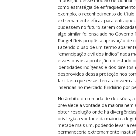
imposição desse modelo de cidadania 
como estratégia de enfraquecimento
exemplo, o reconhecimento do título i
extremamente eficaz para enfraquece
pudessem no futuro serem colocadas 
algo similar foi ensaiado no Governo 
Rangel Reis propôs a aprovação de 
Fazendo o uso de um termo aparentem
“emancipação civil dos índios” nada m
esses povos a proteção do estado pr
identidades indígenas e dos direitos
desprovidos dessa proteção nos torn
facilitaria que essas terras fossem 
inseridas no mercado fundiário por p
No âmbito da tomada de decisões, a c
prevalece a vontade da maioria nem
obter resolução onde há divergênci
privilegia a vontade da maioria a leg
metade mais um, podendo levar a re
permaneceria extremamente insatisfe