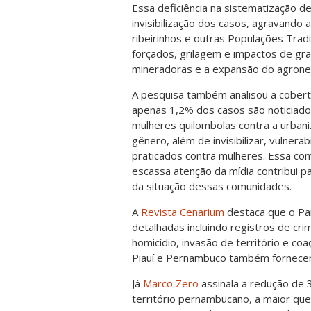
Essa deficiência na sistematização d
invisibilização dos casos, agravando 
ribeirinhos e outras Populações Trad
forçados, grilagem e impactos de gr
mineradoras e a expansão do agrone
A pesquisa também analisou a cobertu
apenas 1,2% dos casos são noticiados
mulheres quilombolas contra a urban
gênero, além de invisibilizar, vulnera
praticados contra mulheres. Essa comb
escassa atenção da mídia contribui 
da situação dessas comunidades.
A
Revista Cenarium
destaca que o Pa
detalhadas incluindo registros de cr
homicídio, invasão de território e co
Piauí e Pernambuco também fornece
Já
Marco Zero
assinala a redução de
território pernambucano, a maior que