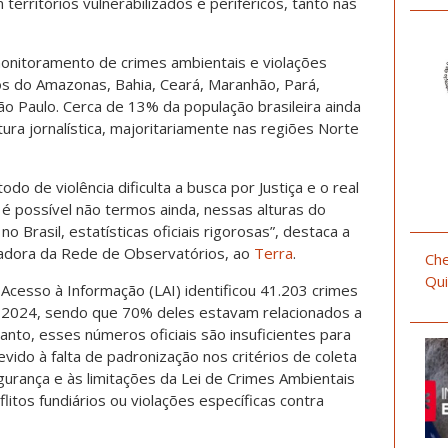
erritórios vulnerabilizados e periféricos, tanto nas
monitoramento de crimes ambientais e violações
os do Amazonas, Bahia, Ceará, Maranhão, Pará,
ão Paulo. Cerca de 13% da população brasileira ainda
ra jornalística, majoritariamente nas regiões Norte
odo de violência dificulta a busca por Justiça e o real
é possível não termos ainda, nessas alturas do
 Brasil, estatísticas oficiais rigorosas”, destaca a
enadora da Rede de Observatórios, ao
Terra
.
Che
Qui
 Acesso à Informação (LAI) identificou 41.203 crimes
e 2024, sendo que 70% deles estavam relacionados a
tanto, esses números oficiais são insuficientes para
evido à falta de padronização nos critérios de coleta
gurança e às limitações da Lei de Crimes Ambientais
itos fundiários ou violações específicas contra