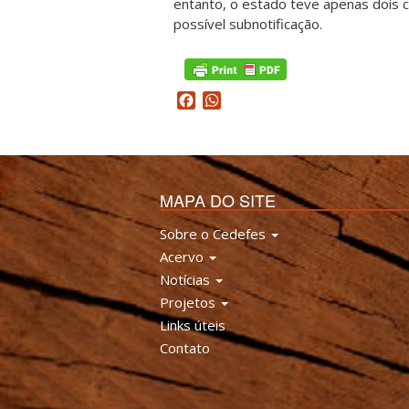
entanto, o estado teve apenas dois c
possível subnotificação.
Facebook
WhatsApp
MAPA DO SITE
Sobre o Cedefes
Acervo
Notícias
Projetos
Links úteis
Contato