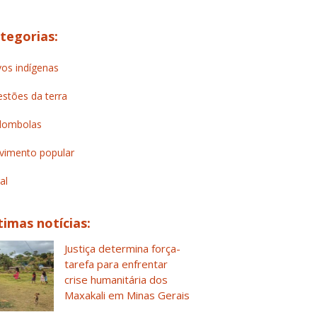
tegorias:
os indígenas
stões da terra
lombolas
imento popular
al
timas notícias:
Justiça determina força-
tarefa para enfrentar
crise humanitária dos
Maxakali em Minas Gerais