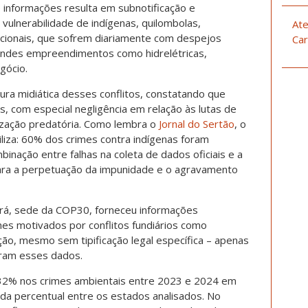
e informações resulta em subnotificação e
a vulnerabilidade de indígenas, quilombolas,
Ate
icionais, que sofrem diariamente com despejos
Car
andes empreendimentos como hidrelétricas,
gócio.
ra midiática desses conflitos, constatando que
, com especial negligência em relação às lutas de
ização predatória. Como lembra o
Jornal do Sertão
, o
biliza: 60% dos crimes contra indígenas foram
inação entre falhas na coleta de dados oficiais e a
para a perpetuação da impunidade e o agravamento
rá, sede da COP30, forneceu informações
imes motivados por conflitos fundiários como
ação, mesmo sem tipificação legal específica – apenas
ram esses dados.
 32% nos crimes ambientais entre 2023 e 2024 em
da percentual entre os estados analisados. No