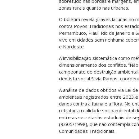
sobretudo nas bordas e margens, em t
zonas rurais quanto nas urbanas.
O boletim revela graves lacunas no 
contra Povos Tradicionais nos estad
Pernambuco, Piauí, Rio de Janeiro e S
vive em cidades sem nenhuma cobertu
e Nordeste.
A invisibilização sistemática como mét
dimensionamento dos conflitos. “Não 
campeonato de destruição ambiental no
cientista social Sílvia Ramos, coord
A análise de dados obtidos via Lei de
ambientais registrados entre 2023 
danos contra a fauna e a flora. No en
retratar a realidade socioambiental d
entre as secretarias estaduais de se
(9.605/1998), que não contempla confl
Comunidades Tradicionais.