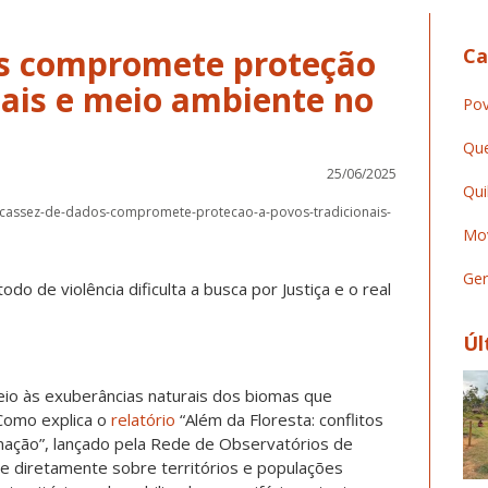
os compromete proteção
Ca
nais e meio ambiente no
Pov
Que
25/06/2025
Qui
/escassez-de-dados-compromete-protecao-a-povos-tradicionais-
Mov
Ger
odo de violência dificulta a busca por Justiça e o real
Úl
io às exuberâncias naturais dos biomas que
Como explica o
relatório
“Além da Floresta: conflitos
mação”, lançado pela Rede de Observatórios de
ide diretamente sobre territórios e populações