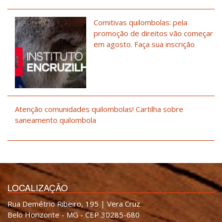
Comitivas quilombolas: pela
promoção de direitos vão começar
em agosto. Faça sua inscrição
Atenção comunidades quilombolas! Cartilha sobre
saneamento quilombola
LOCALIZAÇÃO
Rua Demétrio Ribeiro, 195 | Vera Cruz
Belo Horizonte - MG - CEP 30285-680