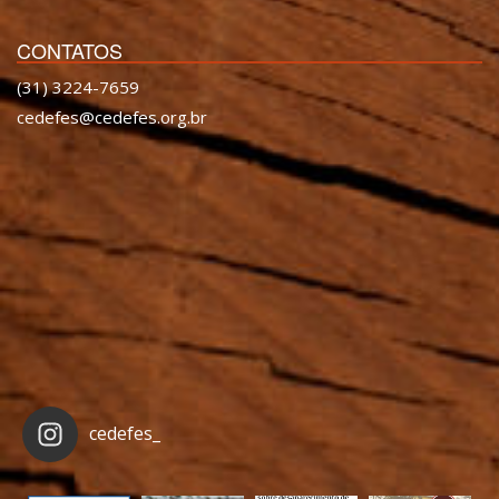
CONTATOS
(31) 3224-7659
cedefes@cedefes.org.br
cedefes_