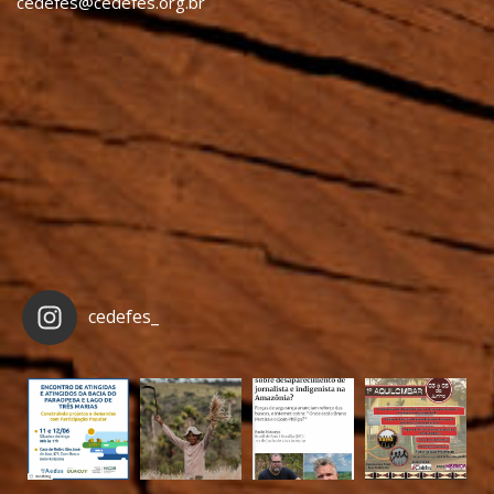
cedefes@cedefes.org.br
cedefes_