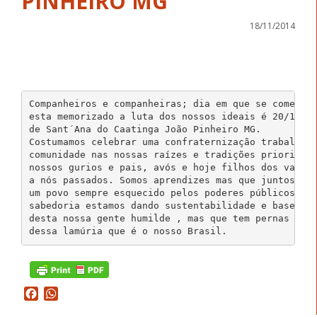
PINHEIRO MG
18/11/2014
Companheiros e companheiras; dia em que se comemora
esta memorizado a luta dos nossos ideais é 20/11 e 
de Sant´Ana do Caatinga João Pinheiro MG.

Costumamos celebrar uma confraternização trabalhand
comunidade nas nossas raízes e tradições priorizand
nossos gurios e pais, avós e hoje filhos dos valore
a nós passados. Somos aprendizes mas que juntos cam
um povo sempre esquecido pelos poderes públicos, ma
sabedoria estamos dando sustentabilidade e base par
desta nossa gente humilde , mas que tem pernas e br
dessa lamúria que é o nosso Brasil.
Facebook
WhatsApp