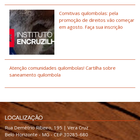
Comitivas quilombolas: pela
promoção de direitos vão começar
em agosto. Faça sua inscrição
Atenção comunidades quilombolas! Cartilha sobre
saneamento quilombola
LOCALIZAÇÃO
Rua Demétrio Ribeiro, 195 | Vera Cruz
Belo Horizonte - MG - CEP 30285-680