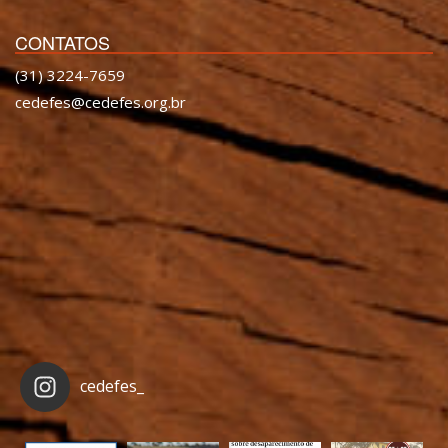
CONTATOS
(31) 3224-7659
cedefes@cedefes.org.br
cedefes_