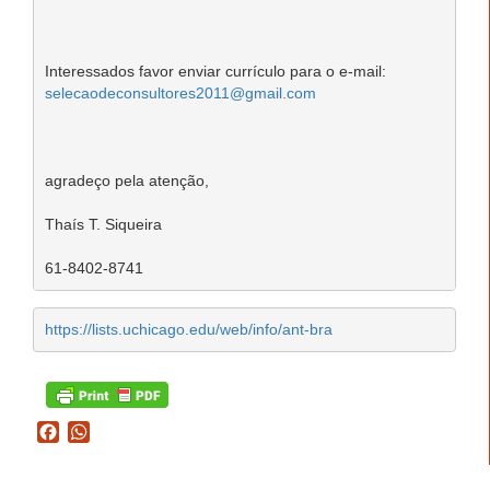
selecaodeconsultores2011@gmail.com
agradeço pela atenção,

Thaís T. Siqueira

https://lists.uchicago.edu/web/info/ant-bra
Facebook
WhatsApp