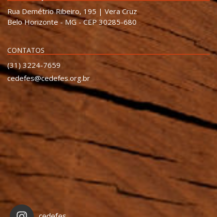
Rua Demétrio Ribeiro, 195 | Vera Cruz
Belo Horizonte - MG - CEP 30285-680
CONTATOS
(31) 3224-7659
cedefes@cedefes.org.br
cedefes_