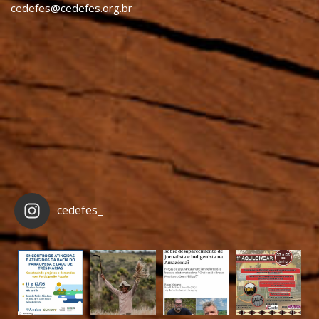
cedefes@cedefes.org.br
cedefes_