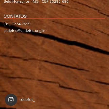
Belo Horizonte - MG - CEP 30285-680
CONTATOS
(31) 3224-7659
cedefes@cedefes.org.br
cedefes_