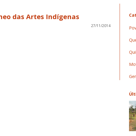
eo das Artes Indígenas
Cat
27/11/2014
Pov
Que
Qui
Mov
Ger
Últ