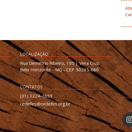
Ate
Car
LOCALIZAÇÃO
Rua Demétrio Ribeiro, 195 | Vera Cruz
Belo Horizonte - MG - CEP 30285-680
CONTATOS
(31) 3224-7659
cedefes@cedefes.org.br