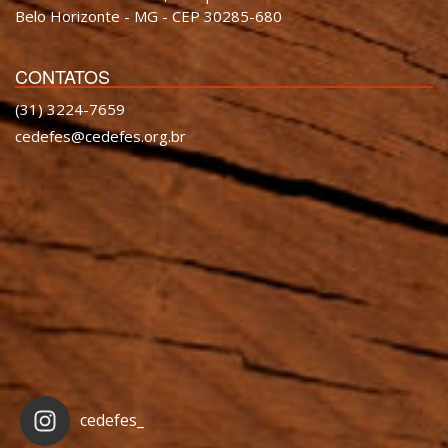
Belo Horizonte - MG - CEP 30285-680
CONTATOS
(31) 3224-7659
cedefes@cedefes.org.br
cedefes_