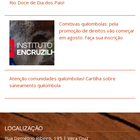
Rio Doce de Dia dos Pais!
Comitivas quilombolas: pela
promoção de direitos vão começar
em agosto. Faça sua inscrição
Atenção comunidades quilombolas! Cartilha sobre
saneamento quilombola
LOCALIZAÇÃO
Rua Demétrio Ribeiro, 195 | Vera Cruz